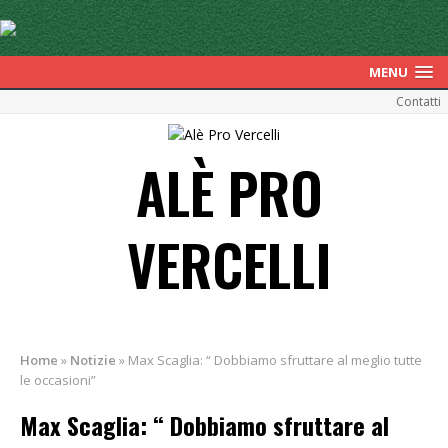
MENU
Contatti
ALÈ PRO
VERCELLI
Home
»
Notizie
»
Max Scaglia: “ Dobbiamo sfruttare al meglio tutte
le occasioni”
Max Scaglia: “ Dobbiamo sfruttare al