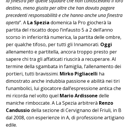
la finestra per quelle squadre che non conoscevano il loro
destino, meno giusta per altre che han dovuto pagare
precedenti responsabilità e che hanno anche una finestra
aperta
”. A
La Spezia
domenica la Pro giocherà la
partita del riscatto dopo l’infausto 5 a 2 dell’anno
scorso in inferiorità numerica, la partita delle ombre,
per qualche tifoso, per tutti gli Innamorati.
Oggi
allenamento e partitella, ancora troppo presto per
sapere chi tra gli affaticati riuscirà a recuperare. Al
termine della sgambata in famiglia, l’allenamento dei
portieri, tutti bravissimi.
Mirko Pigliacelli
ha
dimostrato anche indubbia passione e abilità nei tiri
funambolici, lui giocatore dall’espressione antica che
mi ricorda nel volto quel
Mario Ardissone
delle
maniche rimboccate. A La Spezia arbitrerà
Renzo
Candussio
della sezione di Cervignano del Friuli, in B
dal 2008, con esperienze in A, di professione artigiano
edile.