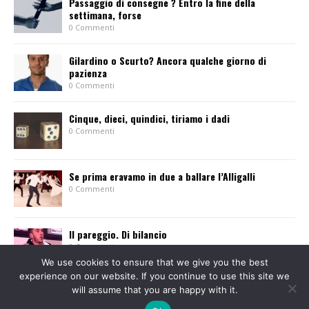
Passaggio di consegne ? Entro la fine della
settimana, forse
0 Commenti
Gilardino o Scurto? Ancora qualche giorno di
pazienza
0 Commenti
Cinque, dieci, quindici, tiriamo i dadi
0 Commenti
Se prima eravamo in due a ballare l’Alligalli
0 Commenti
Il pareggio. Di bilancio
0 Commenti
We use cookies to ensure that we give you the best
experience on our website. If you continue to use this site we
will assume that you are happy with it.