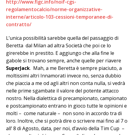
http://www.figc.info/noif-cgs-
regolamentocalcio/norme-organizzative-
interne/articolo-103-cessioni-temporanee-di-
contratto/
L’unica possibilità sarebbe quella del passaggio di
Beretta dal Milan ad altra Società che poi ce lo
girerebbe in prestito. E aggiungo che alla fine le
gabole si trovano sempre, anche quelle per riavere
SuperJack
. Mah, a me Beretta è sempre piaciuto, a
moltissimi altri Innamorati invece no, senza dubbio
che piaccia a me od agli altri non conta nulla, si vedrà
nelle prime sgambate il valore del potente attacco
nostro. Nella dialettica di precampionato, campionato
e postcampionato entrano in gioco tutte le opinioni e
molti – come naturale – non sono in accordo tra di
loro. Inoltre, che si potrà dire o scrivere mai fino al 7 o
all’ 8 di Agosto, data, per noi, d’avvio della Tim Cup –