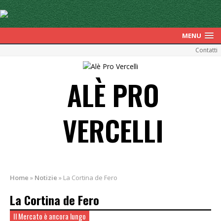
MENU
Contatti
ALÈ PRO
VERCELLI
Home
»
Notizie
»
La Cortina de Fero
La Cortina de Fero
Il Mercato è ancora lungo