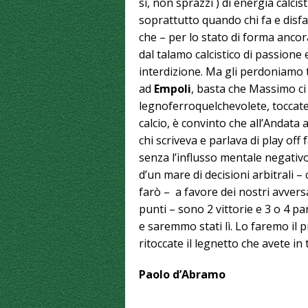
sì, non sprazzi ) di energia calcis
soprattutto quando chi fa e disfa,
che – per lo stato di forma anco
dal talamo calcistico di passione
interdizione. Ma gli perdoniamo 
ad
Empoli
, basta che Massimo ci 
legnoferroquelchevolete, toccate
calcio, è convinto che all’Andata
chi scriveva e parlava di play off
senza l’influsso mentale negativo 
d’un mare di decisioni arbitrali – 
farò – a favore dei nostri avver
punti – sono 2 vittorie e 3 o 4 
e saremmo stati lì. Lo faremo i
ritoccate il legnetto che avete in
Paolo d’Abramo