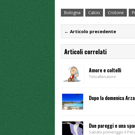
Bologna
Calcio
Crotone
P
← Articolo precedente
Articoli correlati
Amore e coltelli
Totoallenatore
Dopo la domenica Arza
Due pareggi e una spa
Sabato pomeriggio il Peru