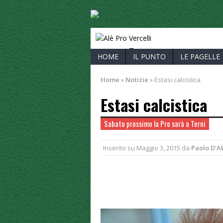
ALÈ PRO V
HOME
IL PUNTO
LE PAGELLE
Home
»
Notizie
»
Estasi calcistica
Estasi calcistica
Sabato prossimo la Pro sarà a Terni
Inserito su
Maggio 3, 2015
da
Paolo D'