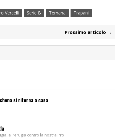
ro Vercelli
Serie B
Ternana
Trapani
Prossimo articolo →
chena si ritorna a casa
da
gia, a Perugia contro la nostra Pro