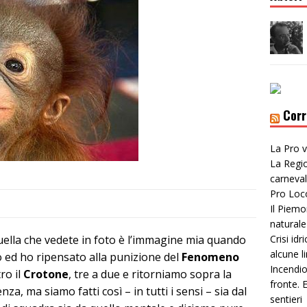
Corr
La Pro v
La Regio
carneval
Pro Loc
Il Piemo
naturale
 Quella che vedete in foto è l’immagine mia quando
Crisi idr
alcune li
 ed ho ripensato alla punizione del
Fenomeno
Incendio
ro il
Crotone
, tre a due e ritorniamo sopra la
fronte. E
za, ma siamo fatti così – in tutti i sensi – sia dal
sentieri