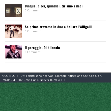
Cinque, dieci, quindici, tiriamo i dadi
0 Commenti
Se prima eravamo in due a ballare l’Alligalli
0 Commenti
Il pareggio. Di bilancio
0 Commenti
© 2013-2015 Tutti i diritti sono riservati. Giornale l'Eusebiano Soc. Coop. a r.l. - P.
IVA 01584310021 - Via Guala Bicheri, 8 - VERCELLI