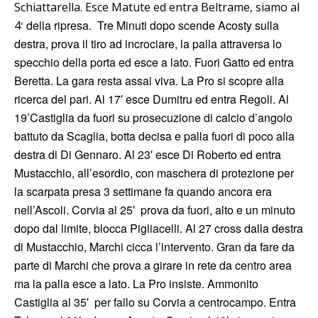
Schiattarella. Esce Matute ed entra Beltrame, siamo al
‘ della ripresa. Tre Minuti dopo scende Acosty sulla
4
destra, prova il tiro ad incrociare, la palla attraversa lo
specchio della porta ed esce a lato. Fuori Gatto ed entra
Beretta. La gara resta assai viva. La Pro si scopre alla
ricerca del pari. Al 17′ esce Dumitru ed entra Regoli. Al
19’Castiglia da fuori su prosecuzione di calcio d’angolo
battuto da Scaglia, botta decisa e palla fuori di poco alla
destra di Di Gennaro. Al 23′ esce Di Roberto ed entra
Mustacchio, all’esordio, con maschera di protezione per
la scarpata presa 3 settimane fa quando ancora era
nell’Ascoli. Corvia al 25′ prova da fuori, alto e un minuto
dopo dal limite, blocca Pigliacelli. Al 27 cross dalla destra
di Mustacchio, Marchi cicca l’intervento. Gran da fare da
parte di Marchi che prova a girare in rete da centro area
ma la palla esce a lato. La Pro insiste. Ammonito
Castiglia al 35′ per fallo su Corvia a centrocampo. Entra