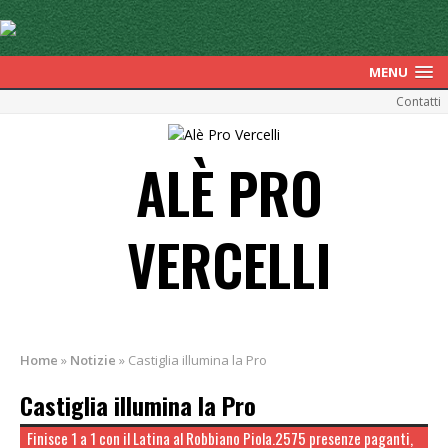
MENU
Contatti
ALÈ PRO
VERCELLI
Home
»
Notizie
»
Castiglia illumina la Pro
Castiglia illumina la Pro
Finisce 1 a 1 con il Latina al Robbiano Piola.2575 presenze paganti,