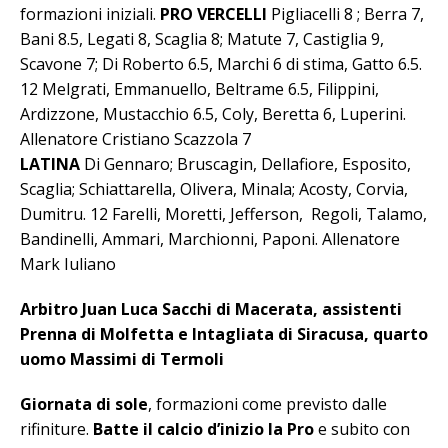
formazioni iniziali.
PRO VERCELLI
Pigliacelli 8 ; Berra 7,
Bani 8.5, Legati 8, Scaglia 8; Matute 7, Castiglia 9,
Scavone 7; Di Roberto 6.5, Marchi 6 di stima, Gatto 6.5.
12 Melgrati, Emmanuello, Beltrame 6.5, Filippini,
Ardizzone, Mustacchio 6.5, Coly, Beretta 6, Luperini.
Allenatore Cristiano Scazzola 7
LATINA
Di Gennaro; Bruscagin, Dellafiore, Esposito,
Scaglia; Schiattarella, Olivera, Minala; Acosty, Corvia,
Dumitru. 12 Farelli, Moretti, Jefferson, Regoli, Talamo,
Bandinelli, Ammari, Marchionni, Paponi. Allenatore
Mark Iuliano
Arbitro Juan Luca Sacchi di Macerata, assistenti
Prenna di Molfetta e Intagliata di Siracusa, quarto
uomo Massimi di Termoli
Giornata di sole
, formazioni come previsto dalle
rifiniture.
Batte il calcio d’inizio la Pro
e subito con