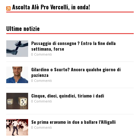
Ascolta Alè Pro Vercelli, in onda!
Ultime notizie
Passaggio di consegne ? Entro la fine della
settimana, forse
0 Commenti
Gilardino o Scurto? Ancora qualche giorno di
pazienza
0 Commenti
Cinque, dieci, quindici, tiriamo i dadi
0 Commenti
Se prima eravamo in due a ballare l’Alligalli
0 Commenti