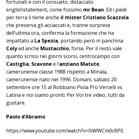
fortunati e con il consueto, distaccato
englishstatement, come fossimo
mr Bean
. Ed i piedi
per terra li tiene anche
il mister Cristiano Scazzola
che preserva gli acciaccati e, tranne sorprese
dell’ultima ora, conferma la formazione che ha
impattato a
La Spezia
, portando però in panchina
Coly
ed anche
Mustacchio
, forse. Per il resto vale
quanto scrissi nei giorni scorsi, centrocampo con
Castiglia
,
Scavone
e l’
anziano Matute
,
camerunense classe 1988 rispetto a Minala,
camerunense nato nel 1996. Domani, sabato 20
settembre ore 15 al Robbiano Piola Pro Vercelli vs
Latina e noi siamo pronti. Per Voi tre video, tutti da
gustare.
Paolo d’Abramo
https://www.youtube.com/watch?v=0iWWCm0cRP0