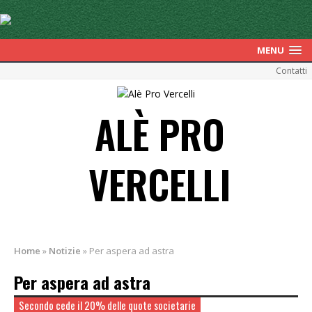
MENU
Contatti
ALÈ PRO
VERCELLI
Home
»
Notizie
»
Per aspera ad astra
Per aspera ad astra
Secondo cede il 20% delle quote societarie