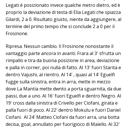
Legati é posizionato invece qualche metro dietro, ed è
proprio la deviazione di testa di Elia Legati che spiazza
Gilardi, 2 a 0. Risultato giusto, niente da aggiungere, al
termine del primo tempo che si conclude 2 a 0 per il
Frosinone.
Ripresa. Nessun cambio. Il Frosinone nonostante il
vantaggio parte ancora in avanti. Frara al 3′ sfrutta un
rimpallo e tira da buona posizione in area, deviazione
e palla in corner, poi nulla di fatto. Al 13′ fuori Starita e
dentro Vajushi, al rientro. Al 14′ , quasi al 14′ Eguelfi
fugge sulla sinistra, entra in arra, mette in mezzo
dove La Mantia mette dwnto a porta sguarnita, da due
passi, due a uno. Al 16′ fuori Eguelfi e dentro Negro. Al
19′ cross dalla sinistra di Crivello per Ciofani, girata e
palla fuori di poco. Al 22′ dentro Mokulu e fuori Daniel
Ciofani. Al 24′ Matteo Ciofani da fuori arra, una botta
decisa, goal, annullato per fuorigioco di Maiello. Al 32′