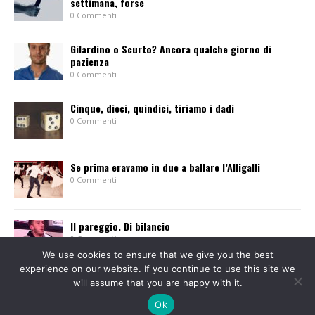
settimana, forse
0 Commenti
Gilardino o Scurto? Ancora qualche giorno di
pazienza
0 Commenti
Cinque, dieci, quindici, tiriamo i dadi
0 Commenti
Se prima eravamo in due a ballare l’Alligalli
0 Commenti
Il pareggio. Di bilancio
0 Commenti
We use cookies to ensure that we give you the best
experience on our website. If you continue to use this site we
will assume that you are happy with it.
Ok
© 2013-2015 Tutti i diritti sono riservati. Giornale l'Eusebiano Soc. Coop. a r.l. - P.