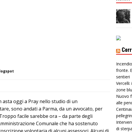
Corr
Incendio
fronte. E
logspot
sentieri
Vercelli:
zone bl
Nuovo f
in asta oggi a Pray nello studio di un
alle pen
tare, sono andati a Parma, da un avvocato, per
Centinai
 Troppo facile sarebbe ora – da parte degli
pellegri
Interven
ll’Amministrazione Comunale che ha sostenuto
di sterp
scrizione volontaria di alcuni assessori. Alcuni di