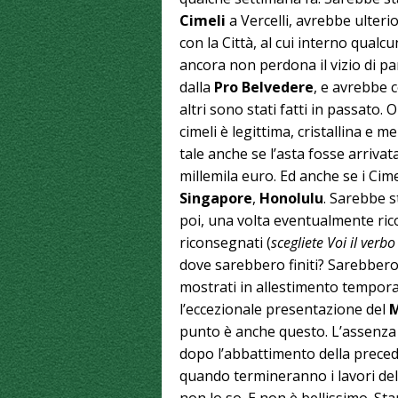
Cimeli
a Vercelli, avrebbe ulteri
con la Città, al cui interno qualcu
ancora non perdona il vizio di p
dalla
Pro Belvedere
, e avrebbe 
altri sono stati fatti in passato.
cimeli è legittima, cristallina e 
tale anche se l’asta fosse arrivat
millemila euro. Ed anche se i Cim
Singapore
,
Honolulu
. Sarebbe s
poi, una volta eventualmente riconq
riconsegnati (
scegliete Voi il verb
dove sarebbero finiti? Sarebber
mostrati in allestimento tempora
l’eccezionale presentazione del
M
punto è anche questo. L’assenza 
dopo l’abbattimento della preced
quando termineranno i lavori de