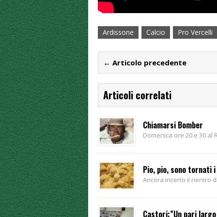
Ardissone
Calcio
Pro Vercelli
← Articolo precedente
Articoli correlati
Chiamarsi Bomber
Domenica ore 20 e 30 al 
Pio, pio, sono tornati i
Ancora incerto il rientro 
Castori:”Un pari largo