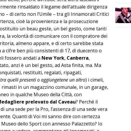
ormente rinsaldato il legame dell’attuale dirigenza
no – di certo non l’Umile – tra gli Innamorati Critici
artenza, cioè la provenienza e la prosecuzione
costituito un beau geste, un bel gesto, come tanti
 Ora, la volontà di comunicare con il compratore dei
meritoria, almeno appare, e di certo sarebbe stata
a a cifre ben più consistenti di 17, di duecento o
eli fossero andati a
New York
,
Canberra
,
tato, anzi è un bel gesto, ad Asta finita, ma. Ma
uistati, restituiti, regalati, ripagati,
o tra quelli presenti o aggiungetene un altro
) i cimeli,
o rimasti in un magazzino comunale, in un garage,
neo in qualche Museo della Città, con
edagliere prelevato dal Caveau
? Perché il
di una sede per la Pro, l’assenza di una sede vera
ente. Quanti di Voi mi sanno dire con certezza
l Museo dello Sport con annesso Palazzetto? Io