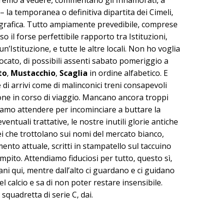
taremo a vedere, commentano gli Innamorati, a
– la temporanea o definitiva dipartita dei Cimeli,
rafica. Tutto ampiamente prevedibile, comprese
o il forse perfettibile rapporto tra Istituzioni,
un’Istituzione, e tutte le altre locali. Non ho voglia
iocato, di possibili assenti sabato pomeriggio a
to
,
Mustacchio
,
Scaglia
in ordine alfabetico. E
di arrivi come di malinconici treni consapevoli
ione in corso di viaggio. Mancano ancora troppi
biamo attendere per incominciare a buttare la
ventuali trattative, le nostre inutili glorie antiche
ei che trottolano sui nomi del mercato bianco,
nto attuale, scritti in stampatello sul taccuino
mpito. Attendiamo fiduciosi per tutto, questo sì,
 qui, mentre dall’alto ci guardano e ci guidano
del calcio e sa di non poter restare insensibile.
 squadretta di serie C, dai.