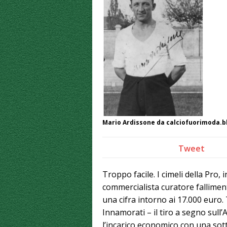
Mario Ardissone da calciofuorimoda.b
Tweet
Troppo facile. I cimeli della Pro, 
commercialista curatore fallimen
una cifra intorno ai 17.000 euro.
Innamorati – il tiro a segno su
l’incarico economico con una sotto