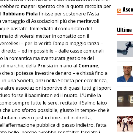
avrebbero magari sperato che la quota raccolta per
Asco
al
Robbiano Piola
finisse per sostenere l’Asta
a vantaggio di Associazioni più che meritevoli
que bastato. Immediato il comunicato del
Ultime 
rmato di volersi metter in contatto con il
vercellesi – per la verità l’ampia maggioranza –
diretto – ed impossibile – dalle casse comunali
po la romantica ma sventurata gestione del
o il marchio della
Pro
sia in mano al
Comune
,
e che si potesse investire denaro – e chissà fino a
– in una Società, anzi nella Società per eccellenza,
e altre associazioni sportive di quasi tutti gli sport
cluso forse il badminton ed il nuoto. L’Umile la
ome sempre tutte le sere, recitato il Salmo laico
 che uno sforzo possibile, giusto in tempo- che è
stintaim ovvero just in time– ed in diretta,
dell’affermazione pubblica di passo indietro, fatta
ato bello, perché avrebbe senz’altro lasciato
i