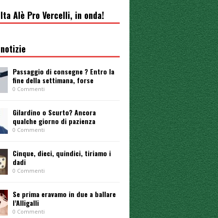
lta Alè Pro Vercelli, in onda!
notizie
Passaggio di consegne ? Entro la
fine della settimana, forse
0 Commenti
Gilardino o Scurto? Ancora
qualche giorno di pazienza
0 Commenti
Cinque, dieci, quindici, tiriamo i
dadi
0 Commenti
Se prima eravamo in due a ballare
l’Alligalli
0 Commenti