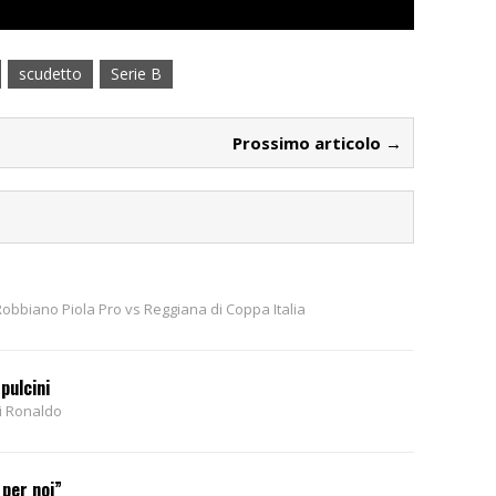
scudetto
Serie B
Prossimo articolo →
Robbiano Piola Pro vs Reggiana di Coppa Italia
 pulcini
di Ronaldo
 per noi”