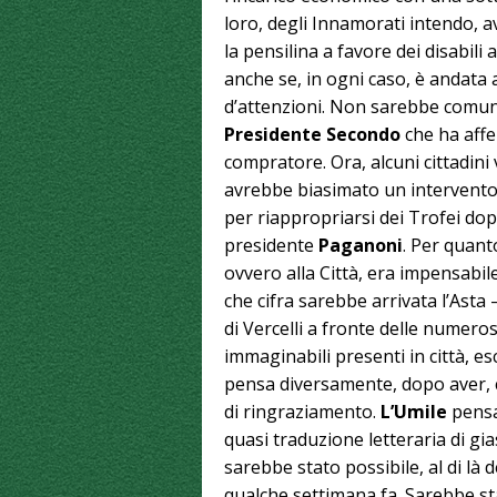
loro, degli Innamorati intendo, 
la pensilina a favore dei disabili 
anche se, in ogni caso, è andata 
d’attenzioni. Non sarebbe comun
Presidente Secondo
che ha affe
compratore. Ora, alcuni cittadini 
avrebbe biasimato un intervento 
per riappropriarsi dei Trofei do
presidente
Paganoni
. Per quant
ovvero alla Città, era impensabil
che cifra sarebbe arrivata l’Asta 
di Vercelli a fronte delle numeros
immaginabili presenti in città, es
pensa diversamente, dopo aver, c
di ringraziamento.
L’Umile
pensa
quasi traduzione letteraria di gia
sarebbe stato possibile, al di là 
qualche settimana fa. Sarebbe st