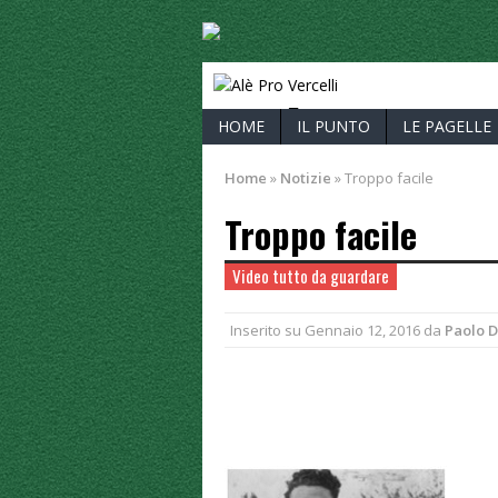
ALÈ PRO V
HOME
IL PUNTO
LE PAGELLE
Home
»
Notizie
»
Troppo facile
Troppo facile
Video tutto da guardare
Inserito su
Gennaio 12, 2016
da
Paolo 