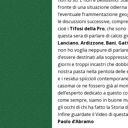
non lo so. E non è bellissimo. S
fronte di una situazione odierna 
l’eventuale frammentazione geog
le discussioni successive, compres
cioè i
Tifosi della Pro
, che sono 
questa sera di parlare di calcio g
Lanciano
,
Ardizzone
,
Bani
,
Gat
non ho voglia neppure di parlare 
d’essere destinati alla soppress
giorni e troppi incastri che dob
nostra pasta nella pentola delle e
e i residui spiccioli contemporan
casomai ce ne fossero già al mome
dell’esperto dedicato a questo co
come sempre, siamo in buone mani
gli occhi di chi ha fatto la Storia 
Infine guardate il Video di questa
Paolo d’Abramo