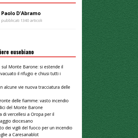
Paolo D'Abramo
pubblicati 1340 articoli
iere eusebiano
 sul Monte Barone: si estende il
vacuato il rifugio e chiusi tutti i
 in alcune vie nuova tracciatura delle
u
ronte delle fiamme: vasto incendio
dici del Monte Barone
a di vercellesi a Oropa per il
naggio diocesano
to dei vigili del fuoco per un incendio
aglie a Caresanablot