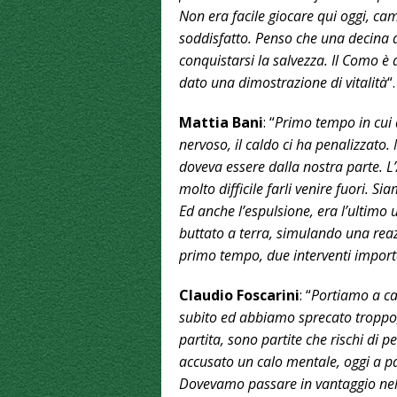
Non era facile giocare qui oggi, c
soddisfatto. Penso che una decina
conquistarsi la salvezza. Il Como 
dato una dimostrazione di vitalità
“.
Mattia Bani
: “
Primo tempo in cui a
nervoso, il caldo ci ha penalizzato. 
doveva essere dalla nostra parte. L’A
molto difficile farli venire fuori. S
Ed anche l’espulsione, era l’ultimo
buttato a terra, simulando una reaz
primo tempo, due interventi importa
Claudio Foscarini
: “
Portiamo a ca
subito ed abbiamo sprecato troppo, 
partita, sono partite che rischi di
accusato un calo mentale, oggi a p
Dovevamo passare in vantaggio nel