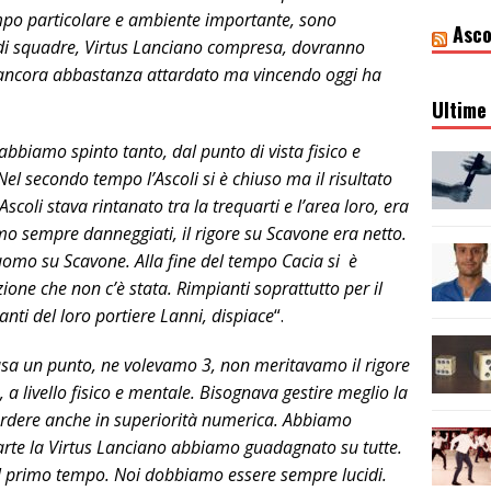
ampo particolare e ambiente importante, sono
Asco
 di squadre, Virtus Lanciano compresa, dovranno
è ancora abbastanza attardato ma vincendo oggi ha
Ultime 
bbiamo spinto tanto, dal punto di vista fisico e
Nel secondo tempo l’Ascoli si è chiuso ma il risultato
scoli stava rintanato tra la trequarti e l’area loro, era
iamo sempre danneggiati, il rigore su Scavone era netto.
 uomo su Scavone. Alla fine del tempo Cacia si è
ione che non c’è stata. Rimpianti soprattutto per il
nti del loro portiere Lanni, dispiace
“.
sa un punto, ne volevamo 3, non meritavamo il rigore
a livello fisico e mentale. Bisognava gestire meglio la
 perdere anche in superiorità numerica. Abbiamo
arte la Virtus Lanciano abbiamo guadagnato su tutte.
 primo tempo. Noi dobbiamo essere sempre lucidi.