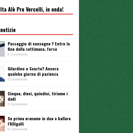
lta Alè Pro Vercelli, in onda!
notizie
Passaggio di consegne ? Entro la
fine della settimana, forse
0 Commenti
Gilardino o Scurto? Ancora
qualche giorno di pazienza
0 Commenti
Cinque, dieci, quindici, tiriamo i
dadi
0 Commenti
Se prima eravamo in due a ballare
l’Alligalli
0 Commenti