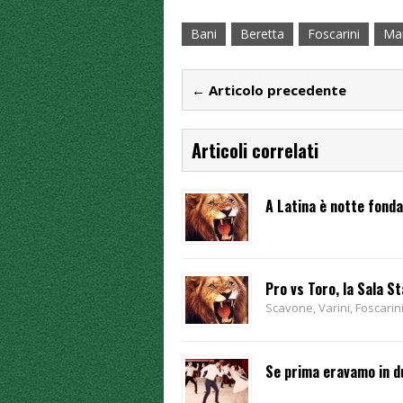
Bani
Beretta
Foscarini
Ma
← Articolo precedente
Articoli correlati
A Latina è notte fonda
Pro vs Toro, la Sala S
Scavone, Varini, Foscarin
Se prima eravamo in due