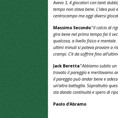
Avevo 3, 4 giocatori con tanti dubbi,
tempo non stava bene. L’idea può es
centrocampo ma oggi diversi giocat
Massimo Secondo
:”
Il calcio di r
gira bene nel primo tempo fai il 
qualcosa, a livello fisico e mentale
ultimi minuti si poteva provare a ri
crampi. C’è da soffrire fino all’ulti
Jack Beretta
:”
Abbiamo subito un 
trovato il pareggio e meritavamo a
il pareggio può andar bene e ades
un’altra battaglia. Soprattutto que
sta dando continuità e spero di rip
Paolo d’Abramo