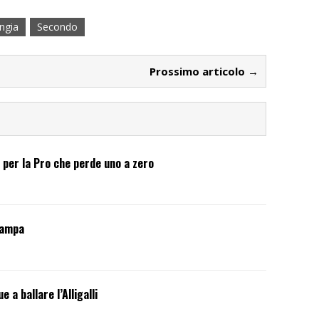
ngia
Secondo
Prossimo articolo →
 per la Pro che perde uno a zero
tampa
i
 a ballare l’Alligalli