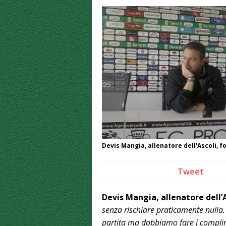
Devis Mangia, allenatore dell'Ascoli, f
Tweet
Devis Mangia, allenatore dell’
senza rischiare praticamente nulla.
partita ma dobbiamo fare i complim