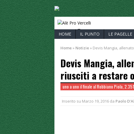
ALÈ PRO V
HOME
IL PUNTO
LE PAGELLE
Home
»
Notizie
»
Devis Mangia, allenatore
Devis Mangia, allen
riusciti a restare 
uno a uno il finale al Robbiano Piola, 2.3
Inserito su
Marzo 19, 2016
da
Paolo D'