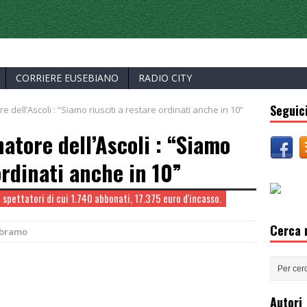
ERCELLI
CORRIERE EUSEBIANO
RADIO CITY
Seguici
 dell’Ascoli : “Siamo riusciti a restare ordinati anche in 10”
atore dell’Ascoli : “Siamo
ordinati anche in 10”
51 spettatori di cui 1.740 abbonati, 17.375 euro d'incasso.
Cerca n
Abramo
Autori