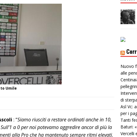
Corr
Nuovo f
alle pen
Centinai
pellegri
oto Umile
Interven
di sterp
Asl Vc: 
per i pa
Ascoli
: “
Siamo riusciti a restare ordinati anche in 10,
Tanti fe
 Sull’1 a 0 per noi potevamo aggredire ancor di più la
Baturi: 
Vercelli 
enti alla Pro che ha mantenuto sempre ritmi elevati.