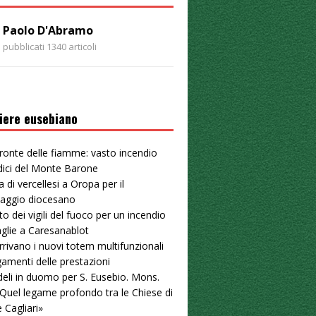
Paolo D'Abramo
pubblicati 1340 articoli
iere eusebiano
ronte delle fiamme: vasto incendio
dici del Monte Barone
a di vercellesi a Oropa per il
naggio diocesano
to dei vigili del fuoco per un incendio
aglie a Caresanablot
arrivano i nuovi totem multifunzionali
gamenti delle prestazioni
deli in duomo per S. Eusebio. Mons.
«Quel legame profondo tra le Chiese di
e Cagliari»