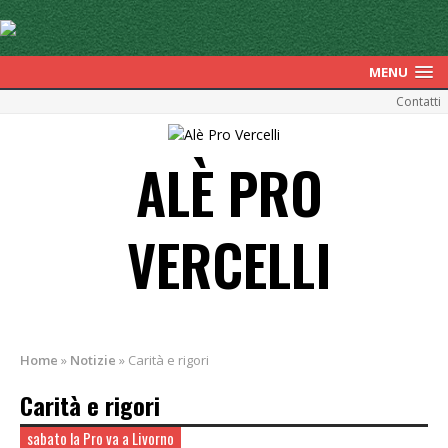
MENU
Contatti
ALÈ PRO
VERCELLI
Home
»
Notizie
»
Carità e rigori
Carità e rigori
sabato la Pro va a Livorno