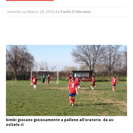
Inserito su
Marzo 20, 2016
da
Paolo D'Abramo
bimbi giocano gioiosamente a pallone all'oratorio. da as-
oslzelo.it