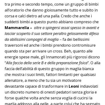
tra primo e secondo tempo, come un gruppo di bimbi
all’oratorio che danno gioiosamente tutto e subito in
corsa e calci dietro ad una palla. Credo che anche i
suddetti bimbi a questo punto abbiano compreso che
Mammarella –
oltre a spingersi assai spesso in avanti e
lasciar scoperto il suo settore peraltro gelosamente difeso
da abilissimi compagni di maglia
– fa dei bellissimi
traversoni ed anche i bimbi prendono contromisure
quando sta per arrivare un cross. Beh, quanto alle
energie spese male, gli Innamorati più rigorosi dicono
“
Alla faccia della serie B e della preparazione fisica
”. O alla
faccia dell’abilità di questo gruppo in maglia bianca
che mostra i suoi limiti, fattori limitanti per qualsiasi
allenatore, a meno che tu sia un motivatore
devastante capace di trasformare in
Leoni
indiavolati
un discreto numero di onesti pedatori senza gloria e
forse qualche volta anche senza voglia di cucirsi la
maglia addosso alla pelle, a parte colui che ha segnato