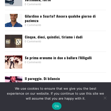
0 Commenti
Gilardino o Scurto? Ancora qualche giorno di
pazienza
0 Commenti
Cinque, dieci, quindici, tiriamo i dadi
0 Commenti
Se prima eravamo in due a ballare l’Alligalli
0 Commenti
Il pareggio. Di bilancio
0 Commenti
We use cookies to ensure that we give you the best
experience on our website. If you continue to use this site we
will assume that you are happy with it.
Ok
© 2013-2015 Tutti i diritti sono riservati. Giornale l'Eusebiano Soc. Coop. a r.l. - P.
IVA 01584310021 - Via Guala Bicheri, 8 - VERCELLI