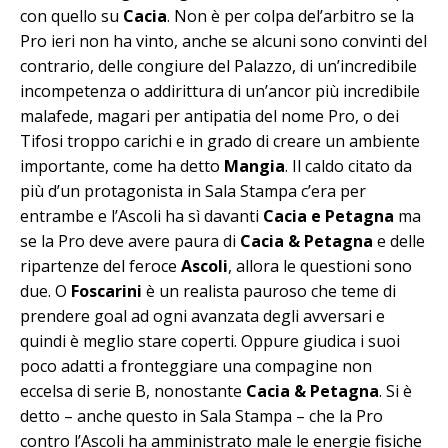
con quello su
Cacia
. Non è per colpa del’arbitro se la
Pro ieri non ha vinto, anche se alcuni sono convinti del
contrario, delle congiure del Palazzo, di un’incredibile
incompetenza o addirittura di un’ancor più incredibile
malafede, magari per antipatia del nome Pro, o dei
Tifosi troppo carichi e in grado di creare un ambiente
importante, come ha detto
Mangia
. Il caldo citato da
più d’un protagonista in Sala Stampa c’era per
entrambe e l’Ascoli ha sì davanti
Cacia e Petagna
ma
se la Pro deve avere paura di
Cacia & Petagna
e delle
ripartenze del feroce
Ascoli
, allora le questioni sono
due. O
Foscarini
è un realista pauroso che teme di
prendere goal ad ogni avanzata degli avversari e
quindi è meglio stare coperti. Oppure giudica i suoi
poco adatti a fronteggiare una compagine non
eccelsa di serie B, nonostante
Cacia & Petagna
. Si è
detto – anche questo in Sala Stampa – che la Pro
contro l’Ascoli ha amministrato male le energie fisiche