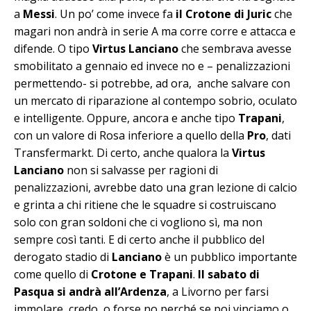
a
Messi
. Un po’ come invece fa
il Crotone di Juric
che
magari non andrà in serie A ma corre corre e attacca e
difende. O tipo
Virtus Lanciano
che sembrava avesse
smobilitato a gennaio ed invece no e – penalizzazioni
permettendo- si potrebbe, ad ora, anche salvare con
un mercato di riparazione al contempo sobrio, oculato
e intelligente. Oppure, ancora e anche tipo
Trapani
,
con un valore di Rosa inferiore a quello della
Pro
, dati
Transfermarkt. Di certo, anche qualora la
Virtus
Lanciano
non si salvasse per ragioni di
penalizzazioni, avrebbe dato una gran lezione di calcio
e grinta a chi ritiene che le squadre si costruiscano
solo con gran soldoni che ci vogliono sì, ma non
sempre così tanti. E di certo anche il pubblico del
derogato stadio di
Lanciano
è un pubblico importante
come quello di
Crotone e Trapani
.
Il sabato di
Pasqua si andrà all’Ardenza
, a Livorno per farsi
immolare, credo, o forse no perché se poi vinciamo o