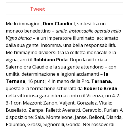
Tweet
Me lo immagino,
Dom Claudio I
, sintesi tra un
monaco benedettino –
umile, instancabile operaio nella
Vigna bianca
– e un imperatore illuminato, acclamato
dalla sua gente. Insomma, una bella responsabilità.
Me l’immagino dividersi tra la celletta monacale e la
vigna, anzi il
Robbiano Piola
. Dopo la vittoria a
Salerno ora Claudio e la sua gente attendono – con
umiltà, determinazione e legioni acclamanti –
la
Ternana
, 16 punti, 4 in meno della Pro.
Ternana
,
questa è la formazione schierata da
Roberto Breda
nella vittoriosa gara interna contro il Vicenza, un 4-2-
3-1 con Mazzoni; Zanon, Valjent, Gonzalez, Vitale;
Busellato, Zampa, Falletti; Avenatti, Ceravolo, Furlan. A
disposizione: Sala, Monteleone, Janse, Belloni, Dianda,
Palumbo, Grossi, Signorelli, Gondo. Nei rossoverdi