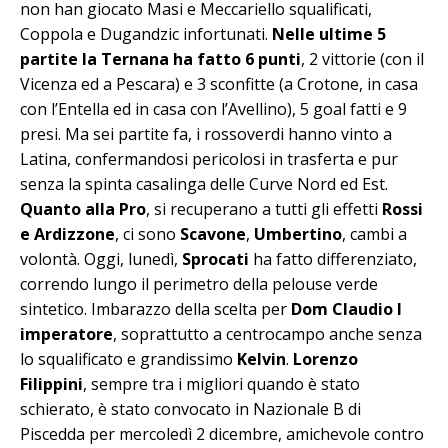
non han giocato Masi e Meccariello squalificati,
Coppola e Dugandzic infortunati.
Nelle ultime 5
partite la Ternana ha fatto 6 punti
, 2 vittorie (con il
Vicenza ed a Pescara) e 3 sconfitte (a Crotone, in casa
con l’Entella ed in casa con l’Avellino), 5 goal fatti e 9
presi. Ma sei partite fa, i rossoverdi hanno vinto a
Latina, confermandosi pericolosi in trasferta e pur
senza la spinta casalinga delle Curve Nord ed Est.
Quanto alla Pro
, si recuperano a tutti gli effetti
Rossi
e Ardizzone
, ci sono
Scavone
,
Umbertino
, cambi a
volontà. Oggi, lunedì,
Sprocati
ha fatto differenziato,
correndo lungo il perimetro della pelouse verde
sintetico. Imbarazzo della scelta per
Dom Claudio I
imperatore
, soprattutto a centrocampo anche senza
lo squalificato e grandissimo
Kelvin
.
Lorenzo
Filippini
, sempre tra i migliori quando è stato
schierato, è stato convocato in Nazionale B di
Piscedda per mercoledì 2 dicembre, amichevole contro