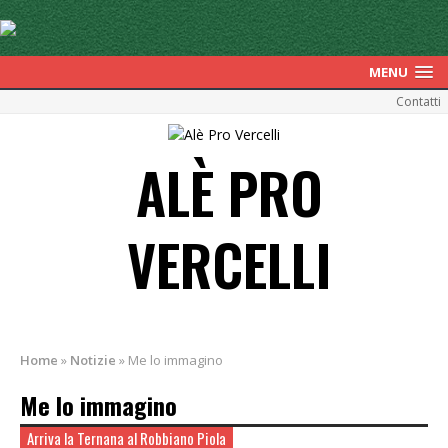
MENU
Contatti
ALÈ PRO
VERCELLI
Home
»
Notizie
»
Me lo immagino
Me lo immagino
Arriva la Ternana al Robbiano Piola