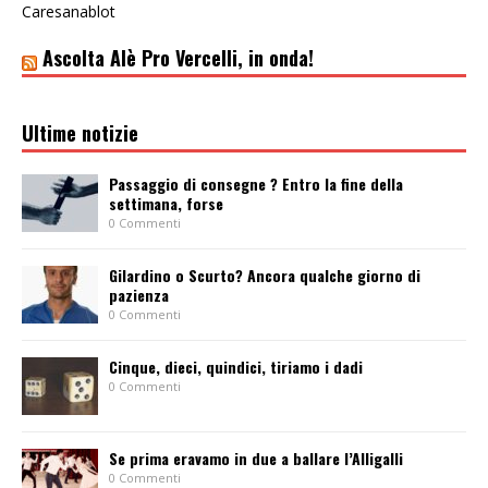
Caresanablot
Ascolta Alè Pro Vercelli, in onda!
Ultime notizie
Passaggio di consegne ? Entro la fine della
settimana, forse
0 Commenti
Gilardino o Scurto? Ancora qualche giorno di
pazienza
0 Commenti
Cinque, dieci, quindici, tiriamo i dadi
0 Commenti
Se prima eravamo in due a ballare l’Alligalli
0 Commenti