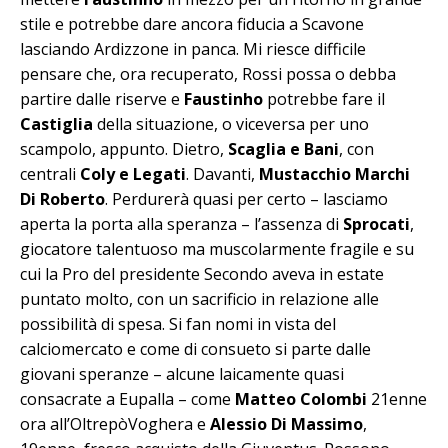
stile e potrebbe dare ancora fiducia a Scavone
lasciando Ardizzone in panca. Mi riesce difficile
pensare che, ora recuperato, Rossi possa o debba
partire dalle riserve e
Faustinho
potrebbe fare il
Castiglia
della situazione, o viceversa per uno
scampolo, appunto. Dietro,
Scaglia e Bani
, con
centrali
Coly e Legati
. Davanti,
Mustacchio Marchi
Di Roberto
. Perdurerà quasi per certo – lasciamo
aperta la porta alla speranza – l’assenza di
Sprocati
,
giocatore talentuoso ma muscolarmente fragile e su
cui la Pro del presidente Secondo aveva in estate
puntato molto, con un sacrificio in relazione alle
possibilità di spesa. Si fan nomi in vista del
calciomercato e come di consueto si parte dalle
giovani speranze – alcune laicamente quasi
consacrate a Eupalla – come
Matteo Colombi
21enne
ora all’OltrepòVoghera e
Alessio Di Massimo
,