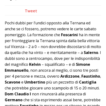
Tweet
Pochi dubbi per l’undici opposto alla Ternana ed
anche se ci fossero, potremo vedere le carte sabato
pomeriggio. La formazione che
Foscarini
ha in mente
per fronteggiare la Ternana spinta dalla bella vittoria
sul Vicenza – 2 a 0 – non dovrebbe discostarsi di molto
da quella che ha vinto – e meritatamente – a
Salerno
. I
dubbi sono a centrocampo, dove per le indisponibilità
del magnifico
Kelvin
– squalificato – e di
Simone
Emmanuello
, non ancora al meglio, ci sono tre posti
per 4 persone e mezza, ovvero
Ardizzone
,
Faustinho
,
Scavone
e
Umbertino
più un pezzetto di
Castiglia
che potrebbe giocare uno scampolo di 15 o 20 minuti.
Dom Claudio I
non rinuncerà alla presenza di
Germano
che si sta esprimendo assai bene, potrebbe
mettere
Faustinho
in mezzo per un ritorno in grande