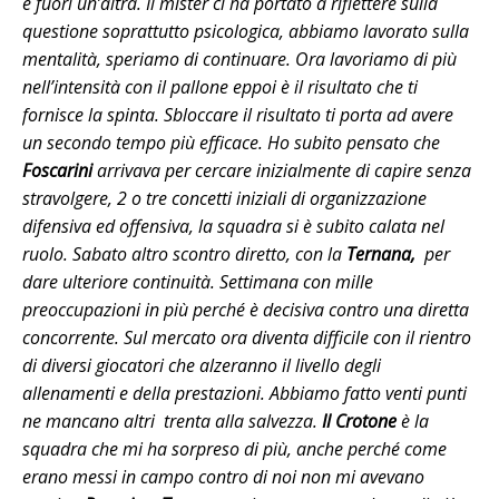
e fuori un’altra. Il mister ci ha portato a riflettere sulla
questione soprattutto psicologica, abbiamo lavorato sulla
mentalità, speriamo di continuare. Ora lavoriamo di più
nell’intensità con il pallone eppoi è il risultato che ti
fornisce la spinta. Sbloccare il risultato ti porta ad avere
un secondo tempo più efficace. Ho subito pensato che
Foscarini
arrivava per cercare inizialmente di capire senza
stravolgere, 2 o tre concetti iniziali di organizzazione
difensiva ed offensiva, la squadra si è subito calata nel
ruolo. Sabato altro scontro diretto, con la
Ternana,
per
dare ulteriore continuità. Settimana con mille
preoccupazioni in più perché è decisiva contro una diretta
concorrente. Sul mercato ora diventa difficile con il rientro
di diversi giocatori che alzeranno il livello degli
allenamenti e della prestazioni. Abbiamo fatto venti punti
ne mancano altri trenta alla salvezza.
Il Crotone
è la
squadra che mi ha sorpreso di più, anche perché come
erano messi in campo contro di noi non mi avevano