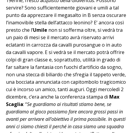
19enne, fresco acquisto della Giuventus. Possono
servire? Sono sufficientemente giovani e umili a tal
punto da apprezzare il megasalto in B senza oscurare
l’inamovibile stella dell’attacco leonino? E’ ancora così
presto che l’
Umile
non si sofferma oltre, si vedrà tra
un paio di mesi se il mercato avrà riservato arrivi
eclatanti in carrozza da cavalli purosangue o in auto
da cavalli vapore. E si vedrà se il mercato potrà offrire
colpi di gran classe e, soprattutto, utilità in grado di
far saltare la fantasia con fuochi d’artificio da sogno,
non una stecca di biliardo che sfregia il tappeto verde,
una bocciata annunciata con capitombolo tragicomico
cui è incorso un amico, tanti auguri. Oggi mercoledì 2
dicembre, c’era anche la conferenza stampa di
Max
Scaglia
: “
Se guardiamo ai risultati stiamo bene, se
guardiamo al gioco possiamo fare ancora grossi passi in
avanti per arrivare all’obiettivo il prima possibile. In questi
anni ci siamo chiesti il perché in casa siamo una squadra