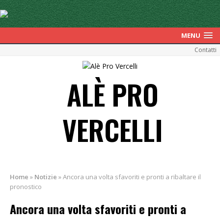
MENU
Contatti
ALÈ PRO
VERCELLI
Home
»
Notizie
»
Ancora una volta sfavoriti e pronti a ribaltare il
pronostico
Ancora una volta sfavoriti e pronti a