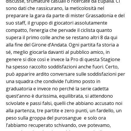
discusse, sfumature casuali o ricercate da Eupalla. Ci
sono dati che rassicurano, la meticolosità nel
preparare la gara da parte di mister Grassadonia e del
suo staff, il gruppo di giocatori assolutamente
compatto, l’energia che pervade il ciclista quanto
supera il primo colle anche se restano altri 8 da qui
alla fine del Girone d’Andata. Ogni partita fa storia a
sé, meglio giocarla davanti al pubblico amico, in
genere si dice così e invece la Pro di questa Stagione
ha spesso raccolto soddisfazioni anche fuori. Certo,
può apparire ardito conversare sulle soddisfazioni per
una squadra che condivide l’ultimo posto in
graduatoria e invece no perché la serie cadetta
quest’anno è durissima, equilibrata, si attendono
scivolate e passi falsi, quelli che abbiano accusato noi
alla partenza, tre partite e zero punti, un fardello, un
peso sulla groppa del purosangue e solo ora
l’abbiamo recuperato schivando, ove potevamo,