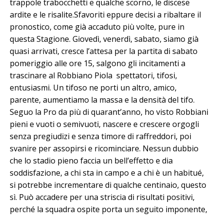
trappole trabocchetti e qualche scorno, le discese
ardite e le risalite.Sfavoriti eppure decisi a ribaltare il
pronostico, come già accaduto più volte, pure in
questa Stagione. Giovedì, venerdì, sabato, siamo già
quasi arrivati, cresce l’attesa per la partita di sabato
pomeriggio alle ore 15, salgono gli incitamenti a
trascinare al Robbiano Piola spettatori, tifosi,
entusiasmi. Un tifoso ne porti un altro, amico,
parente, aumentiamo la massa e la densità del tifo.
Seguo la Pro da più di quarant’anno, ho visto Robbiani
pieni e vuoti o semivuoti, nascere e crescere orgogli
senza pregiudizi e senza timore di raffreddori, poi
svanire per assopirsi e ricominciare. Nessun dubbio
che lo stadio pieno faccia un bell’effetto e dia
soddisfazione, a chi sta in campo e a chi è un habitué,
si potrebbe incrementare di qualche centinaio, questo
sì. Può accadere per una striscia di risultati positivi,
perché la squadra ospite porta un seguito imponente,