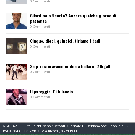
0 Commenti
Gilardino o Scurto? Ancora qualche giorno di
pazienza
0 Commenti
Cinque, dieci, quindici, tiriamo i dadi
0 Commenti
Se prima eravamo in due a ballare l’Alligalli
0 Commenti
Il pareggio. Di bilancio
0 Commenti
© 2013-2015 Tutti i diritti sono riservati. Giornale l'Eusebiano Soc. Coop. a r.l. - P.
IVA 01584310021 - Via Guala Bicheri, 8 - VERCELLI