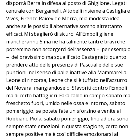
disporrà Berra in difesa al posto di Ghiglione, Legati
centrale con Bergamelli, Altobelli insieme a Castiglia e
Vives, Firenze Raicevic e Morra, mia modesta idea
anche se le possibili alternative somno altrettanto
efficaci. Mi sbaglierò di sicuro. All’Empoli gliene
mancheranno 5 ma ne ha talmente tanti e bravi che
potremmo non accorgerci dell’assenza – per esempio
– del bravissimo ma squalificato Castagnetti quanto
prendere atto delle presenza di Pascual e delle sue
punzioni. nel senso di palle inattive alla Mammarella.
Leone di rincorsa, Leone che si è tuffato nell’azzurro
del Novara, mangiandoselo. Sfavoriti contro l’Empoli
ma di certo battaglieri. Farà caldo in campo sabato ma
freschetto fuori, umido nelle ossa e intorno, sabato
pomeriggio, se potete fate un sforzino e venite al
Robbiano Piola, sabato pomeriggio, fino ad ora sono
sempre state emozioni in questa stagione, certo non
sempre positive ma è così difficile emozionarsi al