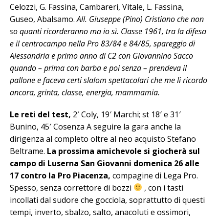
Celozzi, G. Fassina, Cambareri, Vitale, L. Fassina,
Guseo, Abalsamo.
All. Giuseppe (Pino) Cristiano che non
so quanti ricorderanno ma io sì. Classe 1961, tra la difesa
e il centrocampo nella Pro 83/84 e 84/85, spareggio di
Alessandria e primo anno di C2 con Giovannino Sacco
quando – prima con barba e poi senza – prendeva il
pallone e faceva certi slalom spettacolari che me li ricordo
ancora, grinta, classe, energia, mammamia.
Le reti del test,
2′ Coly, 19′ Marchi; st 18′ e 31′
Bunino, 45′ Cosenza A seguire la gara anche la
dirigenza al completo oltre al neo acquisto Stefano
Beltrame.
La prossima amichevole si giocherà sul
campo di Luserna San Giovanni domenica 26 alle
17 contro la Pro Piacenza,
compagine di Lega Pro.
Spesso, senza correttore di bozzi
, con i tasti
incollati dal sudore che gocciola, soprattutto di questi
tempi, inverto, sbalzo, salto, anacoluti e ossimori,