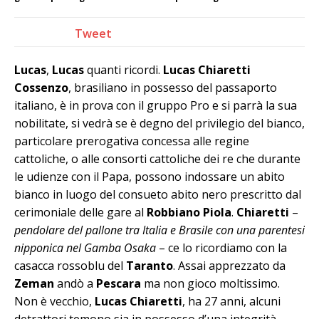
Tweet
Lucas
,
Lucas
quanti ricordi.
Lucas Chiaretti
Cossenzo
, brasiliano in possesso del passaporto
italiano, è in prova con il gruppo Pro e si parrà la sua
nobilitate, si vedrà se è degno del privilegio del bianco,
particolare prerogativa concessa alle regine
cattoliche, o alle consorti cattoliche dei re che durante
le udienze con il Papa, possono indossare un abito
bianco in luogo del consueto abito nero prescritto dal
cerimoniale delle gare al
Robbiano Piola
.
Chiaretti
–
pendolare del pallone tra Italia e Brasile con una parentesi
nipponica nel Gamba Osaka
– ce lo ricordiamo con la
casacca rossoblu del
Taranto
. Assai apprezzato da
Zeman
andò a
Pescara
ma non gioco moltissimo.
Non è vecchio,
Lucas Chiaretti
, ha 27 anni, alcuni
detrattori temono sia in possesso d’una integrità