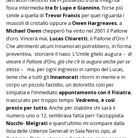
fisica intermedia
tra Er Lupo e Giannino
, forse più
simile a quella di
Trevor Francis
per quel riguarda i
muscoli di cristallo oppure a
Owen Hargreaves
, a
Michael Owen
chepperò ha vinto nel 2001 il Pallone
d’oro. Vincerà mai,
Lucas Chiaretti
, il Pallone d’Oro ?
Che altrimenti alcuni Innamorati potrebbero, in forma
preventiva, storcere il naso. L’Umile glielo augura –
di
vincere il Pallone d’Oro, già che c’è lo augura anche per se
stesso
– ma, per ogni ingresso in campo del Lucas,
teme che a tutti gli
Innamorati
ritorni in mente e in
corpo un piccolo fastidio, un doloretto così per
simpatia e l’immediato
appuntamento con il Fisiatra
,
trascurato per troppo tempo.
Vedremo, è così
presto per tutto
. Anche per stabilire chi sarà il
numero uno o 12, sembrava fatta perr l’accoppiata
Nocchi- Melgrati
e quest’ultimo mi scompare dalla
lista delle Udienze Generali in Sala Nervi, ops, al