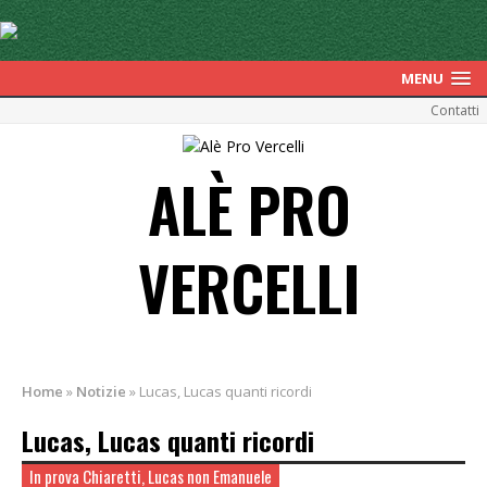
MENU
Contatti
ALÈ PRO
VERCELLI
Home
»
Notizie
»
Lucas, Lucas quanti ricordi
Lucas, Lucas quanti ricordi
In prova Chiaretti, Lucas non Emanuele