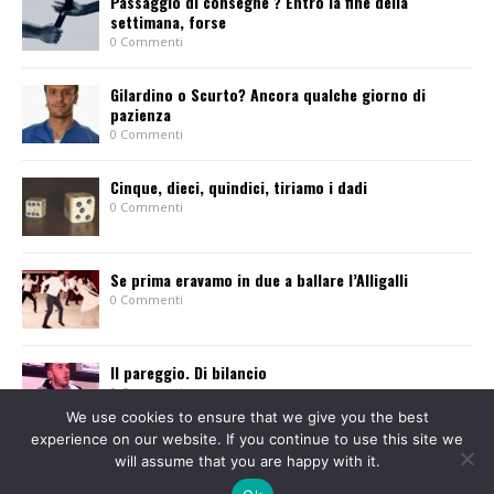
Passaggio di consegne ? Entro la fine della
settimana, forse
0 Commenti
Gilardino o Scurto? Ancora qualche giorno di
pazienza
0 Commenti
Cinque, dieci, quindici, tiriamo i dadi
0 Commenti
Se prima eravamo in due a ballare l’Alligalli
0 Commenti
Il pareggio. Di bilancio
0 Commenti
We use cookies to ensure that we give you the best
experience on our website. If you continue to use this site we
will assume that you are happy with it.