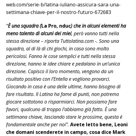
web.com/serie-b/latina-iuliano-assicura-sara-una-
settimana-chiave-per-il-nostro-futuro-672683
“
È una squadra (
La Pro, nduc
) che in alcuni elementi ha
meno talento di alcuni dei miei
, però vanno tutti nella
stessa direzione – riporta
Tuttolatina.com
-. Sono una
squadra, al di là di chi giochi, in casa sono molto
pericolosi. Fanno le cose semplici e tutti nella stessa
direzione, hanno le idee chiare e pedalano in un’unica
direzione. Capisco il loro momento, vengono da un
risultato positivo con l’Entella e vogliono provarci.
Giocando in casa è una delle ultime, hanno bisogno di
fare risultato. Il Latina ha fame di punti, non potremo
giocare sottotono o risparmiarci. Non possiamo fare
favori, qualcuno di troppo l’abbiamo già fatto. È una
settimana chiave, lasciando stare le prossime, questa è
fondamentale anche per noi”.
Avete letto bene, Leoni
che domani scenderete in campo, cosa dice Mark