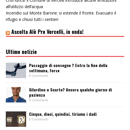
Crisi idrica: il Comune di Vercelli introduce alcune limitazioni
all’utilizzo dell’acqua
Incendio sul Monte Barone: si estende il fronte. Evacuato il
rifugio e chiusi tutti i sentieri
Ascolta Alè Pro Vercelli, in onda!
Ultime notizie
Passaggio di consegne ? Entro la fine della
settimana, forse
0 Commenti
Gilardino o Scurto? Ancora qualche giorno di
pazienza
0 Commenti
Cinque, dieci, quindici, tiriamo i dadi
0 Commenti