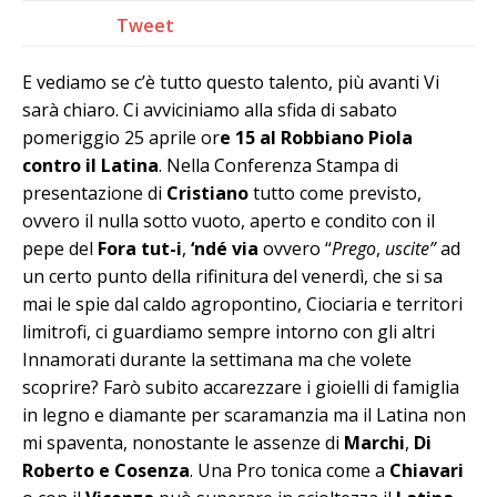
Tweet
E vediamo se c’è tutto questo talento, più avanti Vi
sarà chiaro. Ci avviciniamo alla sfida di sabato
pomeriggio 25 aprile or
e 15 al Robbiano Piola
contro il Latina
. Nella Conferenza Stampa di
presentazione di
Cristiano
tutto come previsto,
ovvero il nulla sotto vuoto, aperto e condito con il
pepe del
Fora tut-i
,
‘ndé via
ovvero “
Prego
,
uscite”
ad
un certo punto della rifinitura del venerdì, che si sa
mai le spie dal caldo agropontino, Ciociaria e territori
limitrofi, ci guardiamo sempre intorno con gli altri
Innamorati durante la settimana ma che volete
scoprire? Farò subito accarezzare i gioielli di famiglia
in legno e diamante per scaramanzia ma il Latina non
mi spaventa, nonostante le assenze di
Marchi
,
Di
Roberto e Cosenza
. Una Pro tonica come a
Chiavari