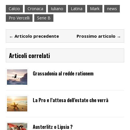
Calcio
Cronaca
Iuliano
Latina
Mark
news
Pro Vercelli
Serie B
← Articolo precedente
Prossimo articolo →
Articoli correlati
Grassadonia al redde rationem
La Pro e l’attesa dell’estate che verrà
Austerlitz o Lipsia ?