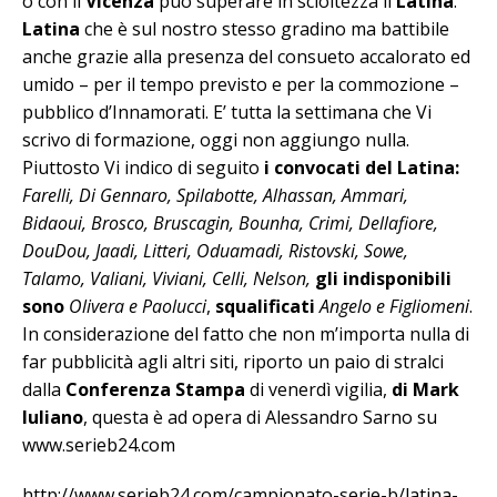
o con il
Vicenza
può superare in scioltezza il
Latina
.
Latina
che è sul nostro stesso gradino ma battibile
anche grazie alla presenza del consueto accalorato ed
umido – per il tempo previsto e per la commozione –
pubblico d’Innamorati. E’ tutta la settimana che Vi
scrivo di formazione, oggi non aggiungo nulla.
Piuttosto Vi indico di seguito
i convocati del Latina:
Farelli, Di Gennaro, Spilabotte, Alhassan, Ammari,
Bidaoui, Brosco, Bruscagin, Bounha, Crimi, Dellafiore,
DouDou, Jaadi, Litteri, Oduamadi, Ristovski, Sowe,
Talamo, Valiani, Viviani, Celli, Nelson,
gli indisponibili
sono
Olivera e Paolucci
,
squalificati
Angelo e Figliomeni
.
In considerazione del fatto che non m’importa nulla di
far pubblicità agli altri siti, riporto un paio di stralci
dalla
Conferenza Stampa
di venerdì vigilia,
di Mark
Iuliano
, questa è ad opera di Alessandro Sarno su
www.serieb24.com
http://www.serieb24.com/campionato-serie-b/latina-