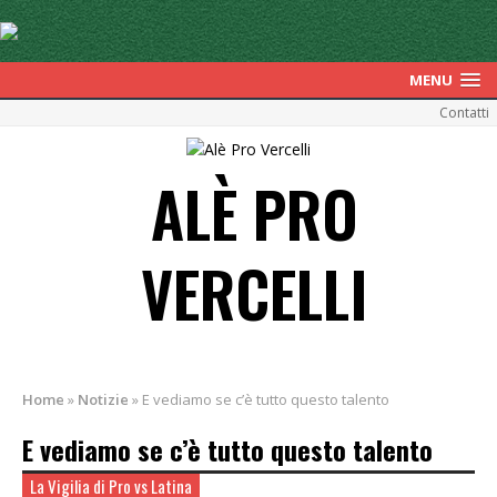
MENU
Contatti
ALÈ PRO
VERCELLI
Home
»
Notizie
»
E vediamo se c’è tutto questo talento
E vediamo se c’è tutto questo talento
La Vigilia di Pro vs Latina