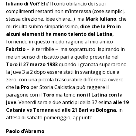
Iuliano di Voi?
Eh? Il controbilancio dei suoi
complimenti restanti non m’interessa (cose semplici,
stessa direzione, idee chiare…) ma
Mark Iuliano
, che
mi risulta subito simpaticissimo,
dice che la Pro in
alcuni elementi ha meno talento del Latina,
fornendo in questo modo ragione al mio amico
Fabrizio
– è terribile – ma soprattutto ispirando in
me un senso di riscatto pari a quello presente nel
Toro il 27 marzo 1983
quando i granata superarono
la Juve 3 a 2 dopo essere stati in svantaggio due a
zero, con una piccola trascurabile differenza ovvero
che
la Pro
per Storia Calcistica può reggere il
paragone con il
Toro
ma temo
non il Latina con la
Juve
. Venerdì sera e due anticipi della 37 esima
alle 19
Catania vs Ternana
ed
alle 21 Bari vs Bologna
, in
attesa di sabato pomeriggio, appunto.
Paolo d’Abramo