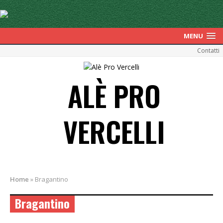
MENU
Contatti
ALÈ PRO
VERCELLI
Home
»
Bragantino
Bragantino