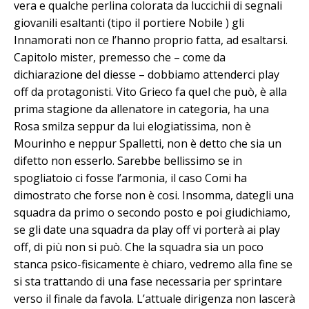
vera e qualche perlina colorata da luccichii di segnali
giovanili esaltanti (tipo il portiere Nobile ) gli
Innamorati non ce l’hanno proprio fatta, ad esaltarsi.
Capitolo mister, premesso che – come da
dichiarazione del diesse – dobbiamo attenderci play
off da protagonisti. Vito Grieco fa quel che può, è alla
prima stagione da allenatore in categoria, ha una
Rosa smilza seppur da lui elogiatissima, non è
Mourinho e neppur Spalletti, non è detto che sia un
difetto non esserlo. Sarebbe bellissimo se in
spogliatoio ci fosse l’armonia, il caso Comi ha
dimostrato che forse non è cosi. Insomma, dategli una
squadra da primo o secondo posto e poi giudichiamo,
se gli date una squadra da play off vi porterà ai play
off, di più non si può. Che la squadra sia un poco
stanca psico-fisicamente è chiaro, vedremo alla fine se
si sta trattando di una fase necessaria per sprintare
verso il finale da favola. L’attuale dirigenza non lascerà