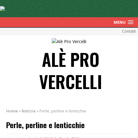
MENU
Contatti
ALÈ PRO
VERCELLI
Home
»
Notizie
»
Perle, perline e lenticchie
Perle, perline e lenticchie