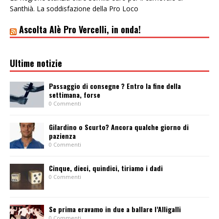
Santhià. La soddisfazione della Pro Loco
Ascolta Alè Pro Vercelli, in onda!
Ultime notizie
Passaggio di consegne ? Entro la fine della
settimana, forse
0 Commenti
Gilardino o Scurto? Ancora qualche giorno di
pazienza
0 Commenti
Cinque, dieci, quindici, tiriamo i dadi
0 Commenti
Se prima eravamo in due a ballare l’Alligalli
0 Commenti