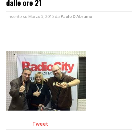
dalle ore 21
Inserito su
Marzo 5, 2015
da
Paolo D'Abramo
Tweet