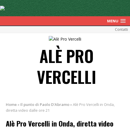
MENU
Contatti
ALÈ PRO
VERCELLI
Home
»
Il punto di Paolo D'Abramo
»
Alè Pro Vercelli in Onda,
diretta video dalle ore 21
Alè Pro Vercelli in Onda, diretta video