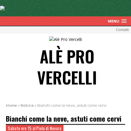
MENU
Contatti
ALÈ PRO
VERCELLI
Home
»
Notizie
»
Bianchi come la neve, astuti come cervi
Bianchi come la neve, astuti come cervi
Sabato ore 15 al Piola di Novara