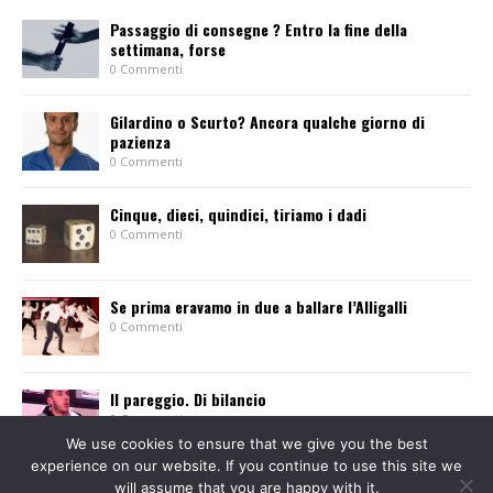
Passaggio di consegne ? Entro la fine della
settimana, forse
0 Commenti
Gilardino o Scurto? Ancora qualche giorno di
pazienza
0 Commenti
Cinque, dieci, quindici, tiriamo i dadi
0 Commenti
Se prima eravamo in due a ballare l’Alligalli
0 Commenti
Il pareggio. Di bilancio
0 Commenti
We use cookies to ensure that we give you the best
experience on our website. If you continue to use this site we
will assume that you are happy with it.