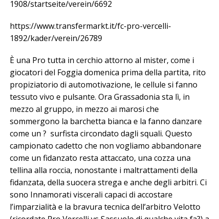
1908/startseite/verein/6692
https://www.transfermarkt.it/fc-pro-vercelli-
1892/kader/verein/26789
È una Pro tutta in cerchio attorno al mister, come i
giocatori del Foggia domenica prima della partita, rito
propiziatorio di automotivazione, le cellule si fanno
tessuto vivo e pulsante. Ora Grassadonia sta lì, in
mezzo al gruppo, in mezzo ai marosi che
sommergono la barchetta bianca e la fanno danzare
come un ? surfista circondato dagli squali. Questo
campionato cadetto che non vogliamo abbandonare
come un fidanzato resta attaccato, una cozza una
tellina alla roccia, nonostante i maltrattamenti della
fidanzata, della suocera strega e anche degli arbitri. Ci
sono Innamorati viscerali capaci di accostare
l’imparzialità e la bravura tecnica dell’arbitro Velotto
(ricordate Pro Vercelli vs Sassuolo di qualche vita fa?) a