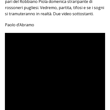
pari del Robbiano Piola domenica straripante di
rossoneri pugliesi. Vedremo, partita, tifosi e se i sogni
si tramuteranno in realtà. Due video sottostanti.
Paolo d’Abramo