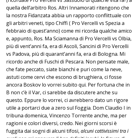
quella dell’arbitro Ros. Altri Innamorati ritengono che
la nostra Fidanzata abbia un rapporto conflittuale con
gli arbitri veneti, tipo Chiffi ( Pro Vercelli vs Spezia a
febbraio di quest’anno) come mi ricorda qualche amico
e, appunto, Ros. Ma Sciamanna di Pro Vercelli vs Olbia,
più di vent’anni fa, era di Ascoli, Sancini di Pro Vercelli
vs Padova, più di quarant’anni fa, era di Bologna. Mi
ricordo anche di Fuschi di Pescara. Non pensate male,
che fate peccato, siate bianchi e puri come la neve,
astuti come cervi che escono di brughiera, ci fosse
ancora Boskov lo vorrei subito qui. Per fortuna che in
B non c’è il Var, ci sarebbe da discutere anche su
questo. Eppure lo vorrei, ci avrebbero dato un rigore
utile a portarci due a zero sul Foggia. Dom Claudio I in
tribuna domenica, Vincenzo Torrente anche, ma per
ragioni e colori diversi, credo. Nei giorni scorsi è
fuggita dai sogni di alcuni tifosi,
alcuni cattivissimi tra i