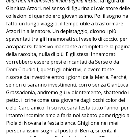
quali non mi annovero li han definiti incubi
, la figura di
Gianluca Atzori, nel senso di figurina di calciatore delle
collezioni di quando ero giovanissimo. Poi il sogno ha
fatto un lungo viaggio, il tempo utile a trasformare
Atzori in allenatore. Un depistaggio, dicono i più
spaventati tra gli Innamorati sul vasello di coccio, per
accapararsi l’adesivo mancante a completare la pagina
della raccolta, nulla di più. E gli stessi Innamorati
vorrebbero essere presi e incantati da Serse o da
Dom Claudio I, questi gli obiettivi, e avere tante
risorse da investire entro i giorni della Merla. Perché,
se non ci saranno investimenti, con o senza GianLuca
Grassadonia, andremo giù violentemente, sbattendo il
petto, il crine come una giovane dagli occhi color del
cielo. Caro amico Ti scrivo, sarà festa tutto l’anno, per
intanto incominciamo a farla noi sabato pomeriggio al
Piola di Novara la festa bianca. Ghiglione nei miei
personalissimi sogni al posto di Berra, si tenta il