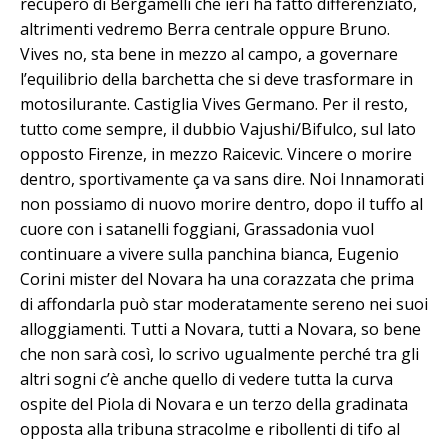
recupero di Bergamelli che ieri ha fatto differenziato,
altrimenti vedremo Berra centrale oppure Bruno.
Vives no, sta bene in mezzo al campo, a governare
l’equilibrio della barchetta che si deve trasformare in
motosilurante. Castiglia Vives Germano. Per il resto,
tutto come sempre, il dubbio Vajushi/Bifulco, sul lato
opposto Firenze, in mezzo Raicevic. Vincere o morire
dentro, sportivamente ça va sans dire. Noi Innamorati
non possiamo di nuovo morire dentro, dopo il tuffo al
cuore con i satanelli foggiani, Grassadonia vuol
continuare a vivere sulla panchina bianca, Eugenio
Corini mister del Novara ha una corazzata che prima
di affondarla può star moderatamente sereno nei suoi
alloggiamenti. Tutti a Novara, tutti a Novara, so bene
che non sarà così, lo scrivo ugualmente perché tra gli
altri sogni c’è anche quello di vedere tutta la curva
ospite del Piola di Novara e un terzo della gradinata
opposta alla tribuna stracolme e ribollenti di tifo al