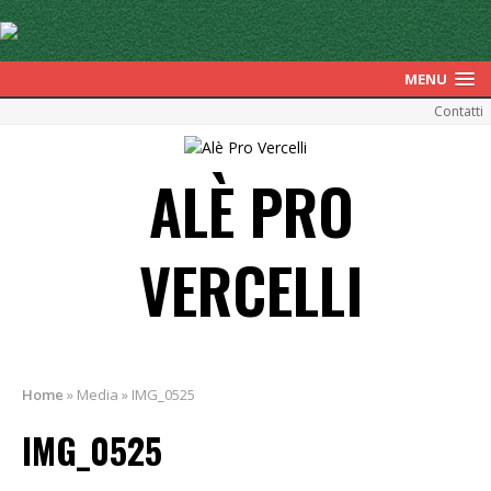
MENU
Contatti
ALÈ PRO
VERCELLI
Home
»
Media
»
IMG_0525
IMG_0525