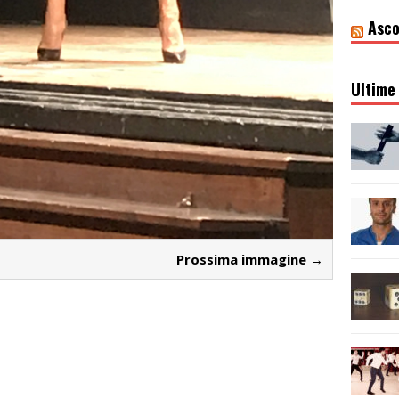
Asco
Ultime 
Prossima immagine →