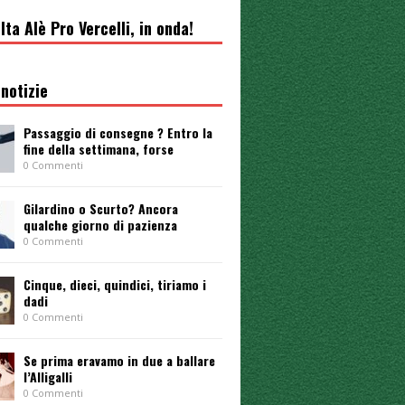
lta Alè Pro Vercelli, in onda!
notizie
Passaggio di consegne ? Entro la
fine della settimana, forse
0 Commenti
Gilardino o Scurto? Ancora
qualche giorno di pazienza
0 Commenti
Cinque, dieci, quindici, tiriamo i
dadi
0 Commenti
Se prima eravamo in due a ballare
l’Alligalli
0 Commenti