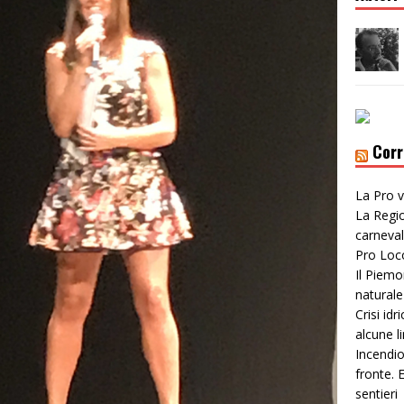
Corr
La Pro v
La Regio
carneval
Pro Loc
Il Piemo
naturale
Crisi idr
alcune li
Incendio
fronte. E
sentieri