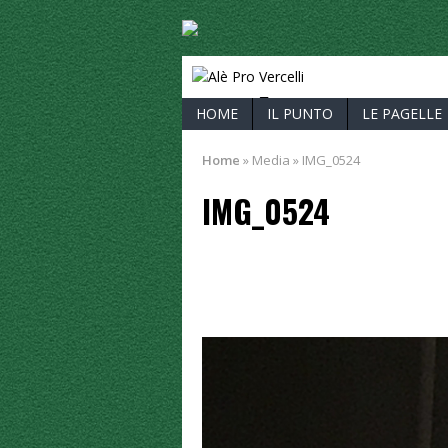
ALÈ PRO V
HOME
IL PUNTO
LE PAGELLE
Home
»
Media
»
IMG_0524
IMG_0524