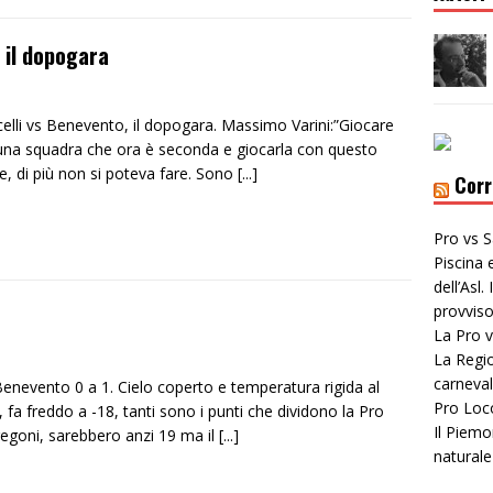
, il dopogara
celli vs Benevento, il dopogara. Massimo Varini:”Giocare
una squadra che ora è seconda e giocarla con questo
e, di più non si poteva fare. Sono
[...]
Corr
Pro vs S
Piscina 
dell’Asl
provviso
La Pro v
La Regio
carneval
Benevento 0 a 1. Cielo coperto e temperatura rigida al
Pro Loc
 fa freddo a -18, tanti sono i punti che dividono la Pro
Il Piemo
regoni, sarebbero anzi 19 ma il
[...]
naturale