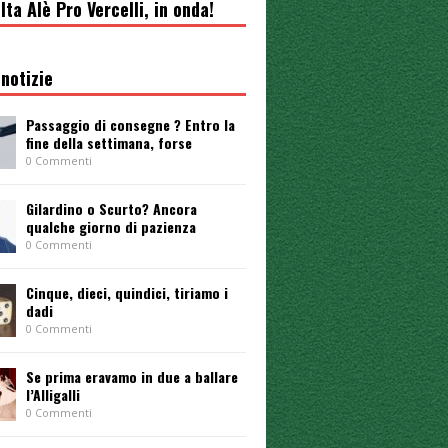
lta Alè Pro Vercelli, in onda!
notizie
Passaggio di consegne ? Entro la
fine della settimana, forse
0 Commenti
Gilardino o Scurto? Ancora
qualche giorno di pazienza
0 Commenti
Cinque, dieci, quindici, tiriamo i
dadi
0 Commenti
Se prima eravamo in due a ballare
l’Alligalli
0 Commenti