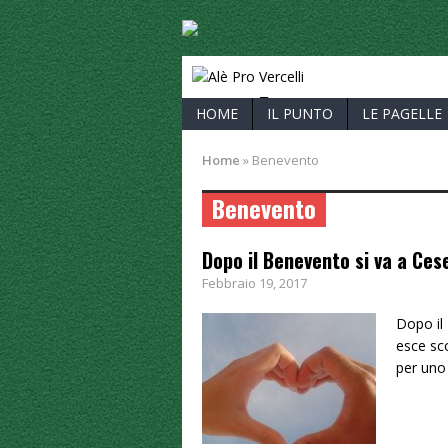
ALÈ PRO V
HOME
IL PUNTO
LE PAGELLE
Home
»
Benevento
Benevento
Dopo il Benevento si va a Ces
Febbraio 19, 2017
Dopo il
esce sco
per uno