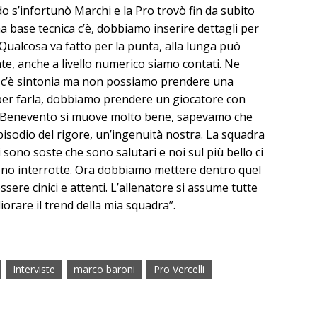
o s’infortunò Marchi e la Pro trovò fin da subito
na base tecnica c’è, dobbiamo inserire dettagli per
. Qualcosa va fatto per la punta, alla lunga può
e, anche a livello numerico siamo contati. Ne
e c’è sintonia ma non possiamo prendere una
 per farla, dobbiamo prendere un giocatore con
del Benevento si muove molto bene, sapevamo che
Episodio del rigore, un’ingenuità nostra. La squadra
i sono soste che sono salutari e noi sul più bello ci
ono interrotte. Ora dobbiamo mettere dentro quel
ere cinici e attenti. L’allenatore si assume tutte
iorare il trend della mia squadra”.
Interviste
marco baroni
Pro Vercelli