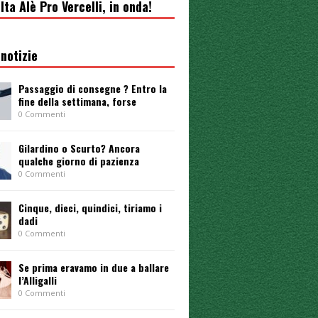
lta Alè Pro Vercelli, in onda!
notizie
Passaggio di consegne ? Entro la
fine della settimana, forse
0 Commenti
Gilardino o Scurto? Ancora
qualche giorno di pazienza
0 Commenti
Cinque, dieci, quindici, tiriamo i
dadi
0 Commenti
Se prima eravamo in due a ballare
l’Alligalli
0 Commenti