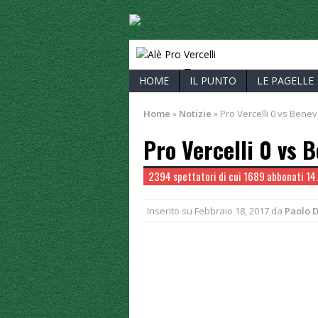
ALÈ PRO V
HOME
IL PUNTO
LE PAGELLE
Home
»
Notizie
»
Pro Vercelli 0 vs Benev
Pro Vercelli 0 vs 
2394 spettatori di cui 1689 abbonati 14.
Inserito su
Febbraio 18, 2017
da
Paolo 