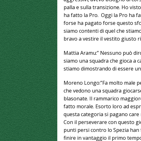
palla e sulla transizione. Ho vis
ha fatto la Pro. Oggi la Pro ha fa
forse ha pagato forse questo sfor
siamo contenti di quel che stiam
bravo a vestire il vestito giusto r
Mattia Aramu:” Nessuno può dirc
siamo una squadra che gioca a cal
stiamo dimostrando di essere un
Moreno Longo:”Fa molto male per
che vedono una squadra giocarse
blasonate. Il rammarico maggiore
fatto morale. Esorto loro ad espr
questa categoria si pagano care m
Con il perseverare con questo gio
punti persi contro lo Spezia han 
finire in vantaggio il primo tempo