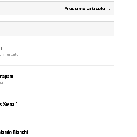
Prossimo articolo →
i
 di mercato
Trapani
sì
s Siena 1
olando Bianchi