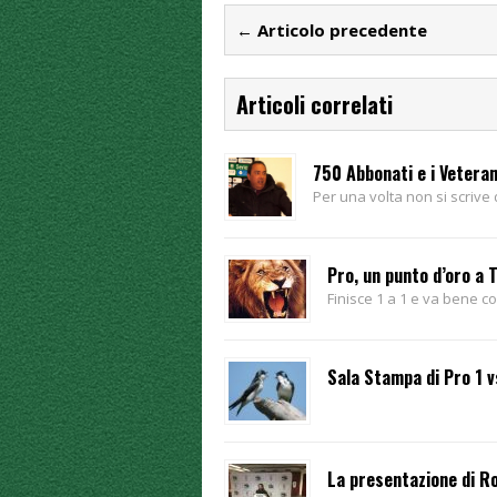
← Articolo precedente
Articoli correlati
750 Abbonati e i Veteran
Per una volta non si scrive
Pro, un punto d’oro a 
Finisce 1 a 1 e va bene co
Sala Stampa di Pro 1 v
La presentazione di R