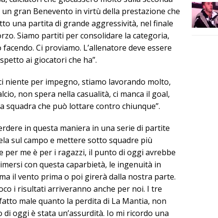
to un gran Benevento in virtù della prestazione che
tto una partita di grande aggressività, nel finale
zo. Siamo partiti per consolidare la categoria,
o facendo. Ci proviamo. L’allenatore deve essere
ispetto ai giocatori che ha”.
i niente per impegno, stiamo lavorando molto,
cio, non spera nella casualità, ci manca il goal,
a squadra che può lottare contro chiunque”.
dere in questa maniera in una serie di partite
la sul campo e mettere sotto squadre più
 per me è per i ragazzi, il punto di oggi avrebbe
imersi con questa caparbietà, le ingenuità in
a il vento prima o poi girerà dalla nostra parte.
co i risultati arriveranno anche per noi. I tre
fatto male quanto la perdita di La Mantia, non
 di oggi è stata un’assurdità. Io mi ricordo una