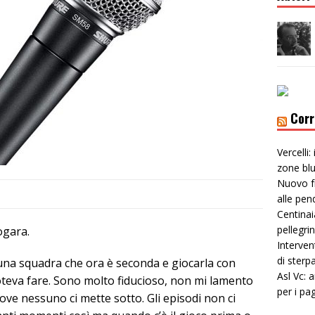
Corr
Vercelli:
zone bl
Nuovo f
alle pen
Centinai
pellegri
ogara.
Interven
di sterp
una squadra che ora è seconda e giocarla con
Asl Vc: 
oteva fare. Sono molto fiducioso, non mi lamento
per i pa
ove nessuno ci mette sotto. Gli episodi non ci