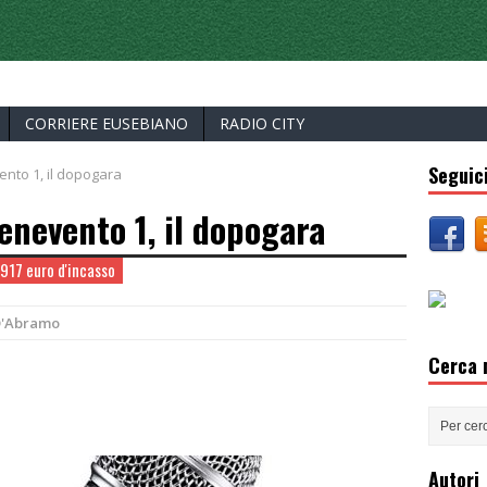
ERCELLI
CORRIERE EUSEBIANO
RADIO CITY
Seguici
ento 1, il dopogara
Benevento 1, il dopogara
917 euro d'incasso
D'Abramo
Cerca n
Autori