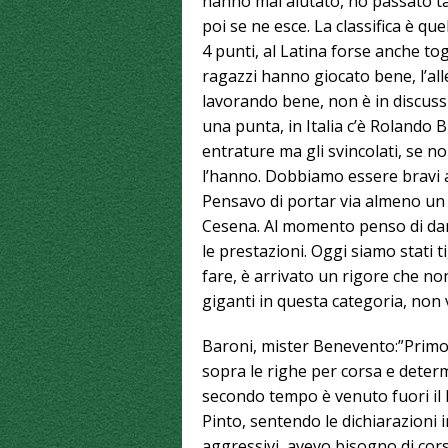
hanno mai aiutato, ho passato ta
poi se ne esce. La classifica è que
4 punti, al Latina forse anche t
ragazzi hanno giocato bene, l’all
lavorando bene, non è in discussi
una punta, in Italia c’è Rolando 
entrature ma gli svincolati, se 
l’hanno. Dobbiamo essere bravi a 
Pensavo di portar via almeno un
Cesena. Al momento penso di dare 
le prestazioni. Oggi siamo stati t
fare, è arrivato un rigore che n
giganti in questa categoria, non v
Baroni, mister Benevento:”Primo t
sopra le righe per corsa e deter
secondo tempo è venuto fuori il
Pinto, sentendo le dichiarazioni 
aggressivi, avevo bisogno di cors