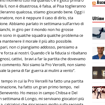
nti momenti così ma quando c’è il gioco prima o
Asco
lla lì, non è disastrosa, è falsa, al Pisa toglieranno
oglieranno qualcosa, stiamo giocando bene. Oggi i
enatore, non è neppure il caso di dirlo, sta
Ultime 
one. Abbiamo parlato in settimana sull’arrivo di
Bianchi, in giro per il mondo non ho grosse
non sono in qualche squadra qualche problema ce
mantenere il morale il più alto possibile.
 pari, non ci piangiamo addosso, pensiamo a
forza ai nostri. Quando c’è la fiducia si ribaltano
ignosi, cattivi, bravi a far la partita che dovevamo
on commento. Noi siamo la Pro Vercelli, non siamo
ale la pena di far guerra ai mulini a vento”.
empo in cui la Pro Vercelli ha fatto una partita
minazione, ha fatto un gran primo tempo, nel
 Benevento. Ho messo in campo Chibsa e Del
in settimana di Longo, mi servivano giocatori più
a, calciatori che giocassero molto sulla seconda