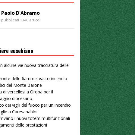
Paolo D'Abramo
pubblicati 1340 articoli
iere eusebiano
 in alcune vie nuova tracciatura delle
u
ronte delle fiamme: vasto incendio
dici del Monte Barone
a di vercellesi a Oropa per il
naggio diocesano
to dei vigili del fuoco per un incendio
aglie a Caresanablot
arrivano i nuovi totem multifunzionali
gamenti delle prestazioni