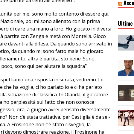
lte partite da centrale difensivo”.
Asco
unità per me, sono molto contento di essere qui.
 Nazionale, poi mi sono allenato con la prima
Ultime 
ero di dare una mano a loro. Ho giocato in diversi
tà partite con Zenga e metà con Montella. Gioco
e davanti alla difesa. Da quando sono arrivato in
tetico, da quando mi sono fatto male ho giocato
allenamento, altra è partita, sto bene. Sono
poco, sono qui per aiutare la squadra”.
aspettiamo una risposta in serata, vedremo. Le
 che ha voglia, ci ho parlato io e ci ha parlato
la situazione di classifica. In Olanda, il giocatore
 ho perplessità sul fatto che non conosce
ergessio, ora, a giugno avrei pensato diversamente.
? Non c’è stata trattativa, per Castiglia è da sei-
a. A Frosinone non c’è stato risveglio, la
ori devono dimostrare reazione, il Frosinone ha