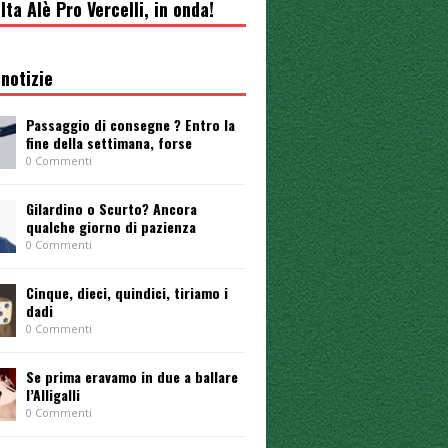
lta Alè Pro Vercelli, in onda!
notizie
Passaggio di consegne ? Entro la
fine della settimana, forse
0 Commenti
Gilardino o Scurto? Ancora
qualche giorno di pazienza
0 Commenti
Cinque, dieci, quindici, tiriamo i
dadi
0 Commenti
Se prima eravamo in due a ballare
l’Alligalli
0 Commenti