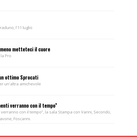
 raduno, l'11 luglio
lmeno metteteci il cuore
 la Pro
un ottimo Sprocati
per un'altra amichevole
menti verranno con il tempo”
ti verranno con il tempo”, la sala Stampa con Varini, Secondo,
cavone, Foscarini.