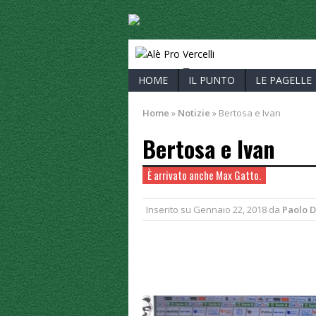
ALÈ PRO V
HOME
IL PUNTO
LE PAGELLE
Home
»
Notizie
»
Bertosa e Ivan
Bertosa e Ivan
È arrivato anche Max Gatto.
Inserito su
Gennaio 22, 2018
da
Paolo 