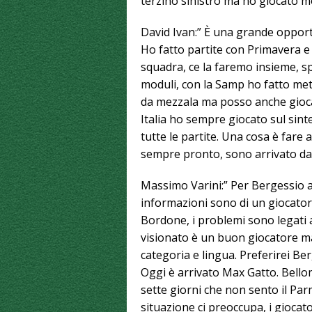
terzino sinistro ma ho giocato mo
David Ivan:” È una grande opport
Ho fatto partite con Primavera e
squadra, ce la faremo insieme, sp
moduli, con la Samp ho fatto me
da mezzala ma posso anche giocar
Italia ho sempre giocato sul sin
tutte le partite. Una cosa è fare 
sempre pronto, sono arrivato da 
Massimo Varini:” Per Bergessio 
informazioni sono di un giocatore
Bordone, i problemi sono legati al
visionato è un buon giocatore ma
categoria e lingua. Preferirei B
Oggi è arrivato Max Gatto. Bellomo
sette giorni che non sento il Parm
situazione ci preoccupa, i giocat