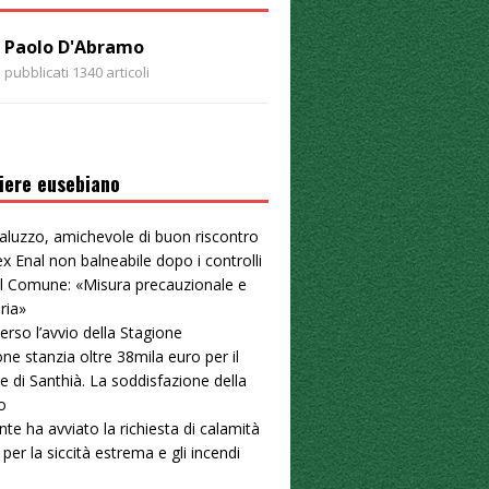
Paolo D'Abramo
pubblicati 1340 articoli
iere eusebiano
aluzzo, amichevole di buon riscontro
ex Enal non balneabile dopo i controlli
. Il Comune: «Misura precauzionale e
ria»
erso l’avvio della Stagione
ne stanzia oltre 38mila euro per il
e di Santhià. La soddisfazione della
o
nte ha avviato la richiesta di calamità
 per la siccità estrema e gli incendi