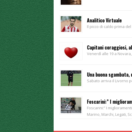
Analitico Virtuale
Il picco di caldo prima del
Capitani coraggiosi, a
Venerdì alle 19 a Novara,
Una buona sgambata, 
Sabato arriva il Livorno 
Foscarini:” I migliora
Foscarini:” I miglioramen
Marino, Marchi, Legati, S