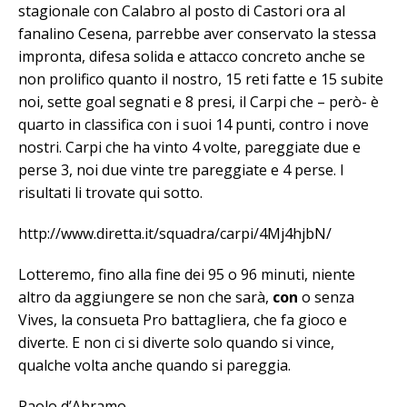
stagionale con Calabro al posto di Castori ora al
fanalino Cesena, parrebbe aver conservato la stessa
impronta, difesa solida e attacco concreto anche se
non prolifico quanto il nostro, 15 reti fatte e 15 subite
noi, sette goal segnati e 8 presi, il Carpi che – però- è
quarto in classifica con i suoi 14 punti, contro i nove
nostri. Carpi che ha vinto 4 volte, pareggiate due e
perse 3, noi due vinte tre pareggiate e 4 perse. I
risultati li trovate qui sotto.
http://www.diretta.it/squadra/carpi/4Mj4hjbN/
Lotteremo, fino alla fine dei 95 o 96 minuti, niente
altro da aggiungere se non che sarà,
con
o senza
Vives, la consueta Pro battagliera, che fa gioco e
diverte. E non ci si diverte solo quando si vince,
qualche volta anche quando si pareggia.
Paolo d’Abramo