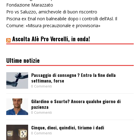
Fondazione Marazzato
Pro vs Saluzzo, amichevole di buon riscontro
Piscina ex Enal non balneabile dopo i controlli dell’Asl. Il
Comune: «Misura precauzionale e provvisoria»
Ascolta Alè Pro Vercelli, in onda!
Ultime notizie
Passaggio di consegne ? Entro la fine della
settimana, forse
0 Commenti
Gilardino o Scurto? Ancora qualche giorno di
pazienza
0 Commenti
Cinque, dieci, quindici, tiriamo i dadi
0 Commenti