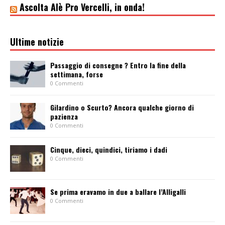
Ascolta Alè Pro Vercelli, in onda!
Ultime notizie
Passaggio di consegne ? Entro la fine della
settimana, forse
0 Commenti
Gilardino o Scurto? Ancora qualche giorno di
pazienza
0 Commenti
Cinque, dieci, quindici, tiriamo i dadi
0 Commenti
Se prima eravamo in due a ballare l’Alligalli
0 Commenti