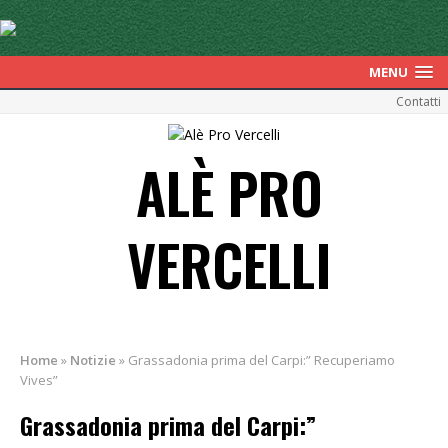
MENU
Contatti
ALÈ PRO
VERCELLI
Home
»
Notizie
»
Grassadonia prima del Carpi:” Recuperiamo
Vives”
Grassadonia prima del Carpi:”