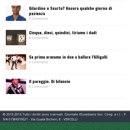
Gilardino o Scurto? Ancora qualche giorno di
pazienza
0 Commenti
Cinque, dieci, quindici, tiriamo i dadi
0 Commenti
Se prima eravamo in due a ballare l’Alligalli
0 Commenti
Il pareggio. Di bilancio
0 Commenti
© 2013-2015 Tutti i diritti sono riservati. Giornale l'Eusebiano Soc. Coop. a r.l. - P.
IVA 01584310021 - Via Guala Bicheri, 8 - VERCELLI