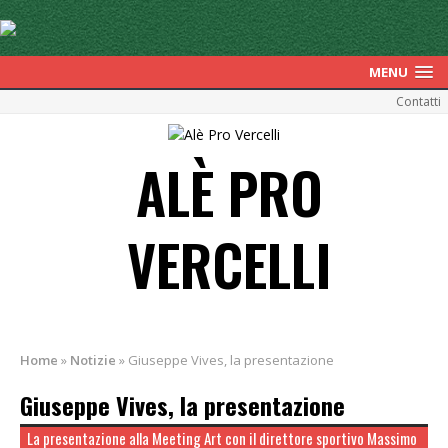
MENU
Contatti
ALÈ PRO
VERCELLI
Home
»
Notizie
»
Giuseppe Vives, la presentazione
Giuseppe Vives, la presentazione
La presentazione alla Meeting Art con il direttore sportivo Massimo