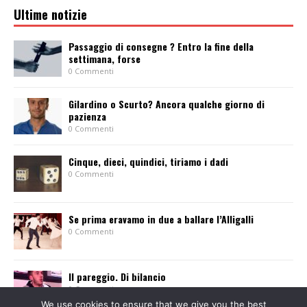
Ultime notizie
Passaggio di consegne ? Entro la fine della
settimana, forse
0 Commenti
Gilardino o Scurto? Ancora qualche giorno di
pazienza
0 Commenti
Cinque, dieci, quindici, tiriamo i dadi
0 Commenti
Se prima eravamo in due a ballare l’Alligalli
0 Commenti
Il pareggio. Di bilancio
0 Commenti
We use cookies to ensure that we give you the best