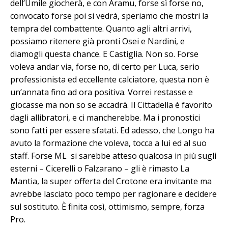
dell’Umile giocherà, e con Aramu, forse sì forse no,
convocato forse poi si vedrà, speriamo che mostri la
tempra del combattente. Quanto agli altri arrivi,
possiamo ritenere già pronti Osei e Nardini, e
diamogli questa chance. E Castiglia. Non so. Forse
voleva andar via, forse no, di certo per Luca, serio
professionista ed eccellente calciatore, questa non è
un’annata fino ad ora positiva. Vorrei restasse e
giocasse ma non so se accadrà. Il Cittadella è favorito
dagli allibratori, e ci mancherebbe. Ma i pronostici
sono fatti per essere sfatati. Ed adesso, che Longo ha
avuto la formazione che voleva, tocca a lui ed al suo
staff. Forse ML si sarebbe atteso qualcosa in più sugli
esterni – Cicerelli o Falzarano – gli è rimasto La
Mantia, la super offerta del Crotone era invitante ma
avrebbe lasciato poco tempo per ragionare e decidere
sul sostituto. È finita così, ottimismo, sempre, forza
Pro.