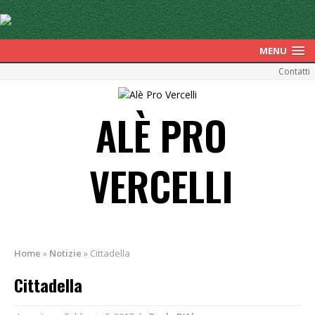
MENU
Contatti
ALÈ PRO
VERCELLI
Home
»
Notizie
»
Cittadella
Cittadella