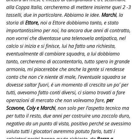
alla Coppa Italia, cercheremo di mettere insieme quei 2 -3
tasselli, due in particolare. Abbiamo le idee.
Marchi
, la
storia di
Ettore,
noi a Ettore dobbiamo tanto, e stato
importantissimo per noi, ha ancora due anni di contratto,
non vorrei che diventasse una telenovela antipatica, nel
calcio si inizia e si finisce, lui ha fatto una richiesta,
eventualmente di cambiare squadra, a lui dobbiamo
tanto, cercheremo di accontentarlo, tutto spero in grande
armonia, mi piacerebbe che anche la gente si rendesse
conto che non c’e niente di male, l’eventuale squadra se
dovesse saltar fuori, è un momento di crescita un po’ per
tutti, avevamo fatto conti diversi, ci siamo trovati a fare
operazioni di mercato che non volevamo fare,
per
Scavone, Coly e Marchi
, non solo per l’aspetto tecnico ma
per tutto il resto, due anni per costruire uno zoccolo duro,
negativo da un punto di vista, positivo perché se avessimo
voluto tutti i giocatori avremmo potuto farlo, tutti i
calciatori nostri hanno avuto richieste, da
Berra a