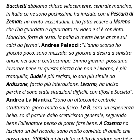
Bacchetti
abbiamo chiuso velocemente, centrale mancino,
in Italia ce ne sono pochissimi, ha iniziato con il
Pescara di
Zeman
, ha avuto vicissitudini. L’ho fatto vedere a
Moreno
che l’ha guardato e riguardato su video e si è convinto.
Mancino, forte di testa, la palla la mette bene anche sui
calci da fermo”
.
Andrea Palazzi
: “
L’anno scorso ho
giocato poco, sono mezzala, so giocare a destra a sinistra
anche nei due a centrocampo. Siamo giovani, possiamo
lavorare bene su questa piazza che non è Livorno, è più
tranquilla,
Budel
è più regista, io son più simile ad
Ardizzone
, faccio più interdizione.
Livorno
, ha inciso
perche ci sono state situazioni difficili, con tifosi e Società”
.
Andrea La Mantia
: “
Sono un attaccante centrale,
strutturato, gioco molto sul fisico.
La B
, sarà un esperienza
bella, so di partire dallo scetticismo generale, seguendo
bene l’allenatore penso di poter fare bene. A
Cosenza
ho
lasciato un bel ricordo, sono molto convinto di quello che
posso dare.
Statella
mi ha detto subito di andare perché è