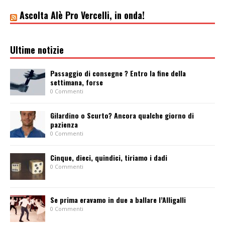
Ascolta Alè Pro Vercelli, in onda!
Ultime notizie
Passaggio di consegne ? Entro la fine della
settimana, forse
0 Commenti
Gilardino o Scurto? Ancora qualche giorno di
pazienza
0 Commenti
Cinque, dieci, quindici, tiriamo i dadi
0 Commenti
Se prima eravamo in due a ballare l’Alligalli
0 Commenti