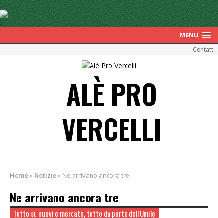
MENU
Contatti
ALÈ PRO
VERCELLI
Home
»
Notizie
»
Ne arrivano ancora tre
Ne arrivano ancora tre
Tutto su nuovi e mercato, tutto da parte dell'Umile