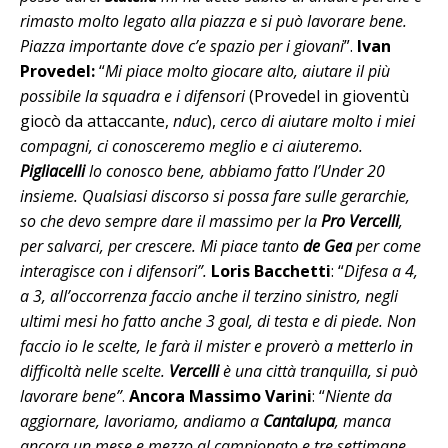
rimasto molto legato alla piazza e si può lavorare bene.
Piazza importante dove c’e spazio per i giovani
”.
Ivan
Provedel:
“
Mi piace molto giocare alto, aiutare il più
possibile la squadra e i difensori
(Provedel in gioventù
giocò da attaccante,
nduc
),
cerco di aiutare molto i miei
compagni, ci conosceremo meglio e ci aiuteremo.
Pigliacelli
lo conosco bene, abbiamo fatto l’Under 20
insieme. Qualsiasi discorso si possa fare sulle gerarchie,
so che devo sempre dare il massimo per la
Pro Vercelli
,
per salvarci, per crescere. Mi piace tanto
de Gea
per come
interagisce con i difensori”.
Loris Bacchetti
: “
Difesa a 4,
a 3, all’occorrenza faccio anche il terzino sinistro, negli
ultimi mesi ho fatto anche 3 goal, di testa e di piede. Non
faccio io le scelte, le farà il mister e proverò a metterlo in
difficoltà nelle scelte.
Vercelli
è una città tranquilla, si può
lavorare bene”
.
Ancora Massimo Varini
: “
Niente da
aggiornare, lavoriamo, andiamo a
Cantalupa
, manca
ancora un mese e mezzo al campionato e tre settimane