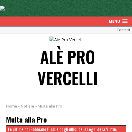
MENU
Contatti
ALÈ PRO
VERCELLI
Home
»
Notizie
»
Multa alla Pro
Multa alla Pro
Le ultime dal Robbiano Piola e dagli uffici della Lega, della Virtus