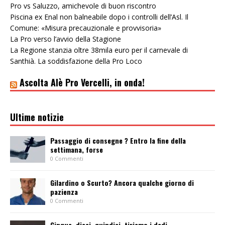
Pro vs Saluzzo, amichevole di buon riscontro
Piscina ex Enal non balneabile dopo i controlli dell’Asl. Il
Comune: «Misura precauzionale e provvisoria»
La Pro verso l’avvio della Stagione
La Regione stanzia oltre 38mila euro per il carnevale di
Santhià. La soddisfazione della Pro Loco
Ascolta Alè Pro Vercelli, in onda!
Ultime notizie
Passaggio di consegne ? Entro la fine della
settimana, forse
0 Commenti
Gilardino o Scurto? Ancora qualche giorno di
pazienza
0 Commenti
Cinque, dieci, quindici, tiriamo i dadi