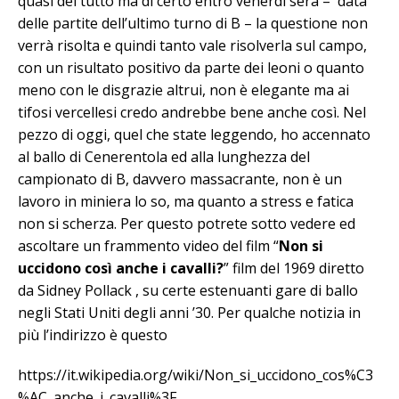
quasi del tutto ma di certo entro venerdì sera – data
delle partite dell’ultimo turno di B – la questione non
verrà risolta e quindi tanto vale risolverla sul campo,
con un risultato positivo da parte dei leoni o quanto
meno con le disgrazie altrui, non è elegante ma ai
tifosi vercellesi credo andrebbe bene anche così. Nel
pezzo di oggi, quel che state leggendo, ho accennato
al ballo di Cenerentola ed alla lunghezza del
campionato di B, davvero massacrante, non è un
lavoro in miniera lo so, ma quanto a stress e fatica
non si scherza. Per questo potrete sotto vedere ed
ascoltare un frammento video del film “
Non si
uccidono così anche i cavalli?
” film del 1969 diretto
da Sidney Pollack , su certe estenuanti gare di ballo
negli Stati Uniti degli anni ’30. Per qualche notizia in
più l’indirizzo è questo
https://it.wikipedia.org/wiki/Non_si_uccidono_cos%C3
%AC_anche_i_cavalli%3F