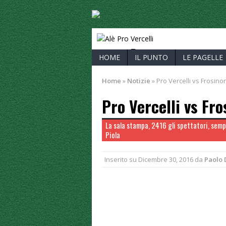
ALÈ PRO V
HOME
IL PUNTO
LE PAGELLE
Home
»
Notizie
»
Pro Vercelli vs Frosinon
Pro Vercelli vs Fro
La sala stampa, 2416 gli spettatori, sempr
Piola
Inserito su
Dicembre 30, 2016
da
Paolo