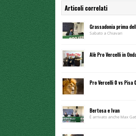
Articoli correlati
Grassadonia prima dell
Sabato a Chiavari
Alè Pro Vercelli in Ond
Pro Vercelli 0 vs Pisa 
Bertosa e Ivan
È arrivato anche Max Gat