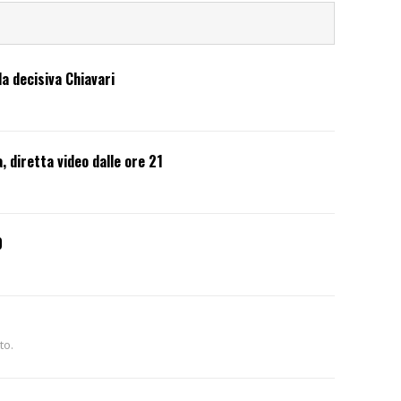
a decisiva Chiavari
a, diretta video dalle ore 21
0
to.