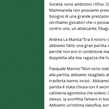
Società, sono ambiziosi i tifosi. 
Mammarella non possiamo prescin
bisogno di una grande prestazion
cerchiamo giocatori che ci possa
contro uno, un attaccante, Ebagu
Andrea La Mantia:”Era il nostro o
abbiamo fatto una gran partita. A
perché non ero in condizione ma 
doppietta alla mia ragazza che h
Pasquale Marino:”Non sono stat
alla partita, abbiamo sbagliato at
trasferta hanno inciso . Abbiamo
partita è stata chiusa con il seco
cattiveria agonistica che volevo
stesso, la sconfitta l’amaro in bo
Abbiamo un’ottima classifica, so