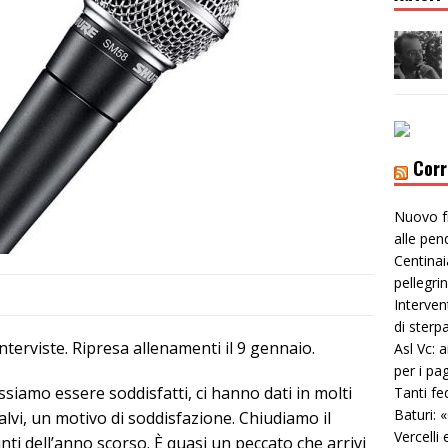
Corr
Nuovo f
alle pen
Centinai
pellegri
Interven
di sterp
interviste. Ripresa allenamenti il 9 gennaio.
Asl Vc: 
per i pa
amo essere soddisfatti, ci hanno dati in molti
Tanti fe
Baturi: 
salvi, un motivo di soddisfazione. Chiudiamo il
Vercelli 
nti dell’anno scorso. È quasi un peccato che arrivi