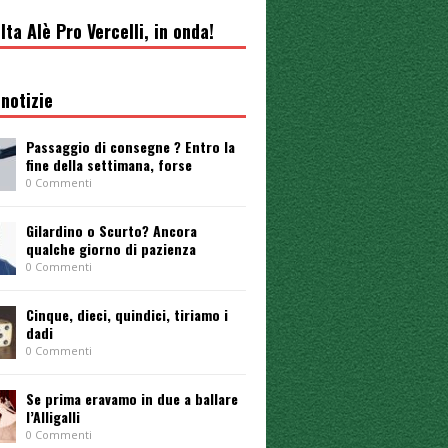
lta Alè Pro Vercelli, in onda!
notizie
Passaggio di consegne ? Entro la
fine della settimana, forse
0 Commenti
Gilardino o Scurto? Ancora
qualche giorno di pazienza
0 Commenti
Cinque, dieci, quindici, tiriamo i
dadi
0 Commenti
Se prima eravamo in due a ballare
l’Alligalli
0 Commenti