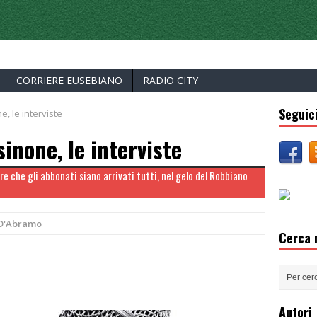
ERCELLI
CORRIERE EUSEBIANO
RADIO CITY
Seguici
e, le interviste
sinone, le interviste
e che gli abbonati siano arrivati tutti, nel gelo del Robbiano
 D'Abramo
Cerca n
Autori