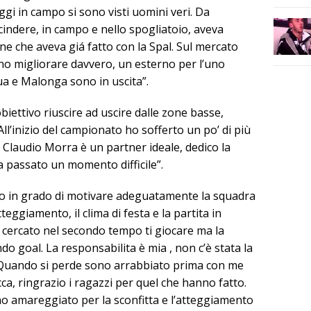
Oggi in campo si sono visti uomini veri. Da
dere, in campo e nello spogliatoio, aveva
e che aveva giá fatto con la Spal. Sul mercato
no migliorare davvero, un esterno per l’uno
a e Malonga sono in uscita”.
biettivo riuscire ad uscire dalle zone basse,
ll’inizio del campionato ho sofferto un po’ di più
Claudio Morra è un partner ideale, dedico la
a passato un momento difficile”.
o in grado di motivare adeguatamente la squadra
teggiamento, il clima di festa e la partita in
 cercato nel secondo tempo ti giocare ma la
ndo goal. La responsabilita è mia , non c’è stata la
. Quando si perde sono arrabbiato prima con me
cca, ringrazio i ragazzi per quel che hanno fatto.
no amareggiato per la sconfitta e l’atteggiamento