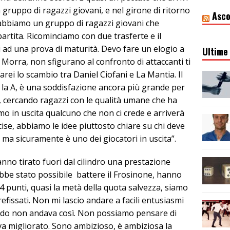
 gruppo di ragazzi giovani, e nel girone di ritorno
Asco
abbiamo un gruppo di ragazzi giovani che
rtita. Ricominciamo con due trasferte e il
 ad una prova di maturità. Devo fare un elogio a
Ultime 
e Morra, non sfigurano al confronto di attaccanti ti
arei lo scambio tra Daniel Ciofani e La Mantia. Il
 la A, è una soddisfazione ancora più grande per
à, cercando ragazzi con le qualità umane che ha
 in uscita qualcuno che non ci crede e arriverà
ise, abbiamo le idee piuttosto chiare su chi deve
 ma sicuramente è uno dei giocatori in uscita”.
no tirato fuori dal cilindro una prestazione
be stato possibile battere il Frosinone, hanno
 punti, quasi la metà della quota salvezza, siamo
efissati. Non mi lascio andare a facili entusiasmi
ndo non andava così. Non possiamo pensare di
va migliorato. Sono ambizioso, è ambiziosa la