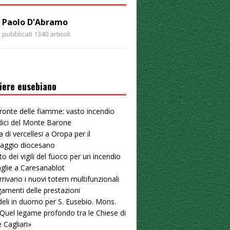
Paolo D'Abramo
pubblicati 1340 articoli
iere eusebiano
ronte delle fiamme: vasto incendio
dici del Monte Barone
a di vercellesi a Oropa per il
naggio diocesano
to dei vigili del fuoco per un incendio
aglie a Caresanablot
arrivano i nuovi totem multifunzionali
gamenti delle prestazioni
deli in duomo per S. Eusebio. Mons.
«Quel legame profondo tra le Chiese di
e Cagliari»