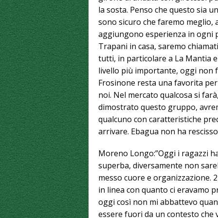
la sosta. Penso che questo sia un
sono sicuro che faremo meglio, 
aggiungono esperienza in ogni pa
Trapani in casa, saremo chiamati
tutti, in particolare a La Mantia 
livello più importante, oggi non f
Frosinone resta una favorita per
noi. Nel mercato qualcosa si far
dimostrato questo gruppo, avremo
qualcuno con caratteristiche prec
arrivare. Ebagua non ha rescisso
Moreno Longo:”Oggi i ragazzi han
superba, diversamente non sareb
messo cuore e organizzazione. 24
in linea con quanto ci eravamo pr
oggi così non mi abbattevo qua
essere fuori da un contesto che 