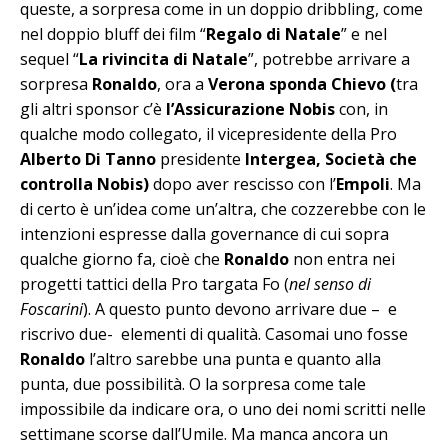
queste, a sorpresa come in un doppio dribbling, come
nel doppio bluff dei film “
Regalo di Natale
” e nel
sequel “
La rivincita di Natale
”, potrebbe arrivare a
sorpresa
Ronaldo
, ora a
Verona sponda Chievo (
tra
gli altri sponsor c’è
l’Assicurazione Nobis
con, in
qualche modo collegato, il vicepresidente della Pro
Alberto Di Tanno
presidente
Intergea, Società che
controlla Nobis)
dopo aver rescisso con l’
Empoli
. Ma
di certo è un’idea come un’altra, che cozzerebbe con le
intenzioni espresse dalla governance di cui sopra
qualche giorno fa, cioè che
Ronaldo
non entra nei
progetti tattici della Pro targata Fo (
nel senso di
Foscarini
). A questo punto devono arrivare due – e
riscrivo due- elementi di qualità. Casomai uno fosse
Ronaldo
l’altro sarebbe una punta e quanto alla
punta, due possibilità. O la sorpresa come tale
impossibile da indicare ora, o uno dei nomi scritti nelle
settimane scorse dall’Umile. Ma manca ancora un