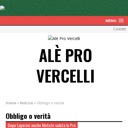
MENU
Contatti
ALÈ PRO
VERCELLI
Home
»
Notizie
»
Obbligo o verità
Obbligo o verità
Dopo Luperini anche Matute saluta la Pro