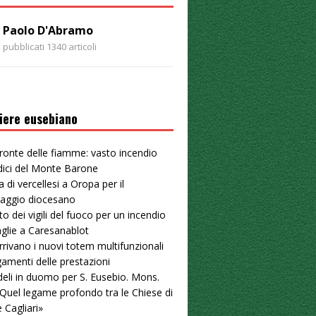
Paolo D'Abramo
pubblicati 1340 articoli
iere eusebiano
ronte delle fiamme: vasto incendio
dici del Monte Barone
a di vercellesi a Oropa per il
naggio diocesano
to dei vigili del fuoco per un incendio
aglie a Caresanablot
arrivano i nuovi totem multifunzionali
gamenti delle prestazioni
deli in duomo per S. Eusebio. Mons.
«Quel legame profondo tra le Chiese di
e Cagliari»