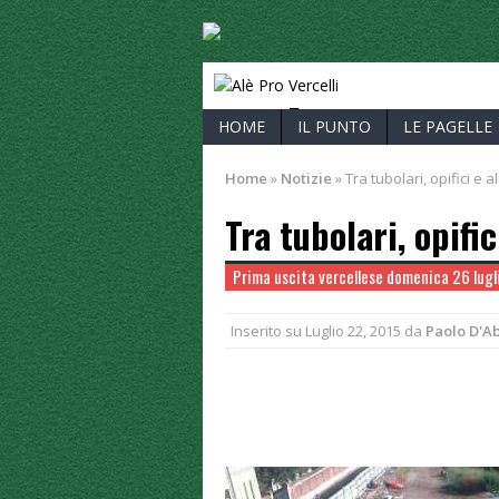
ALÈ PRO V
HOME
IL PUNTO
LE PAGELLE
Home
»
Notizie
»
Tra tubolari, opifici e al
Tra tubolari, opific
Prima uscita vercellese domenica 26 lugli
Inserito su
Luglio 22, 2015
da
Paolo D'A