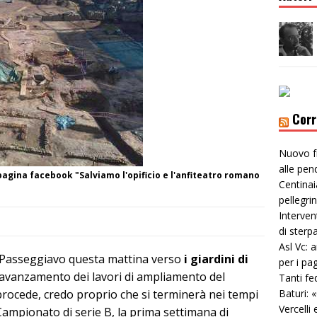
Corr
Nuovo f
alle pen
 pagina facebook "Salviamo l'opificio e l'anfiteatro romano
Centinai
pellegri
Interven
di sterp
Asl Vc: 
re. Passeggiavo questa mattina verso
i giardini di
per i pa
’avanzamento dei lavori di ampliamento del
Tanti fe
procede, credo proprio che si terminerà nei tempi
Baturi: 
Vercelli 
l Campionato di serie B, la prima settimana di