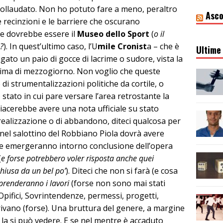
collaudato. Non ho potuto fare a meno, peraltro
Asco
e recinzioni e le barriere che oscurano
he dovrebbe essere il
Museo dello Sport
(
o il
e?
). In quest’ultimo caso, l’U
mile Cronist
a – che è
Ultime 
gato un paio di gocce di lacrime o sudore, vista la
ima di mezzogiorno. Non voglio che queste
di strumentalizzazioni politiche da cortile, o
 stato in cui pare versare l’area retrostante la
iacerebbe avere una nota ufficiale su stato
di realizzazione o di abbandono, diteci qualcosa per
nel salottino del Robbiano Piola dovrà avere
te emergeranno intorno conclusione dell’opera
(
e forse potrebbero voler risposta anche quei
chiusa da un bel po’
). Diteci che non si farà (e cosa
prenderanno i lavori
(forse non sono mai stati
Opifici, Sovrintendenze, permessi, progetti,
rivano (forse). Una bruttura del genere, a margine
 la si può vedere. E se nel mentre è accaduto