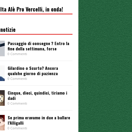
lta Alè Pro Vercelli, in onda!
notizie
Passaggio di consegne ? Entro la
fine della settimana, forse
0 Commenti
Gilardino o Scurto? Ancora
qualche giorno di pazienza
0 Commenti
Cinque, dieci, quindici, tiriamo i
dadi
0 Commenti
Se prima eravamo in due a ballare
l’Alligalli
0 Commenti