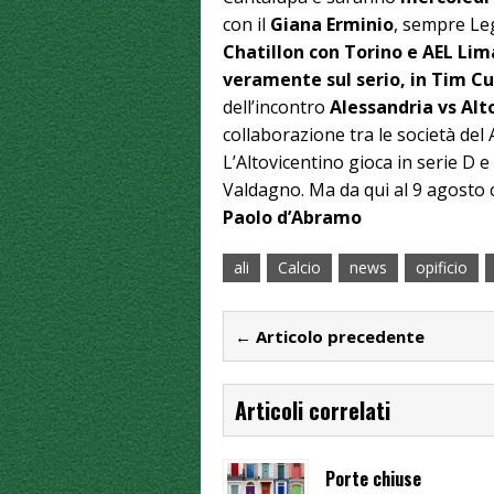
con il
Giana Erminio
, sempre Le
Chatillon con Torino e AEL Lim
veramente sul serio, in Tim C
dell’incontro
Alessandria vs Alt
collaborazione tra le società del 
L’Altovicentino gioca in serie D e 
Valdagno. Ma da qui al 9 agosto 
Paolo d’Abramo
ali
Calcio
news
opificio
← Articolo precedente
Articoli correlati
Porte chiuse