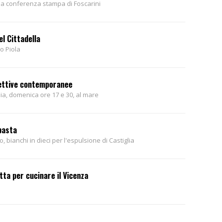
, la conferenza stampa di Foscarini
l Cittadella
o Piola
pettive contemporanee
ia, domenica ore 17 e 30, al mare
basta
, bianchi in dieci per l'espulsione di Castiglia
tta per cucinare il Vicenza