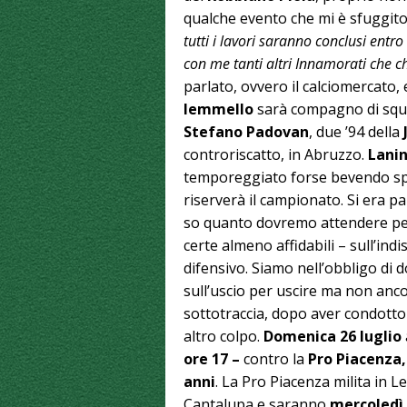
qualche evento che mi è sfuggito
tutti i lavori saranno conclusi entr
con me tanti altri Innamorati che 
parlato, ovvero il calciomercato,
Iemmello
sarà compagno di squa
Stefano Padovan
, due ’94 della
controriscatto, in Abruzzo.
Lanin
temporeggiato forse bevendo sp
riserverà il campionato. Si era pa
so quanto dovremo attendere per
certe almeno affidabili – sull’indi
difensivo. Siamo nell’obbligo di
sull’uscio per uscire ma non anco
sottotraccia, dopo aver condott
altro colpo.
Domenica 26 luglio
ore 17
–
contro la
Pro Piacenza, 
anni
. La Pro Piacenza milita in 
Cantalupa e saranno
mercoledì 2