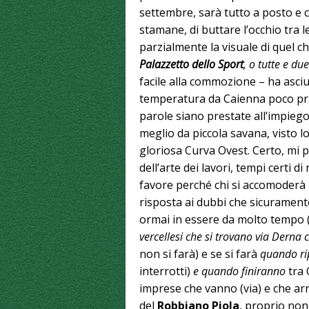
settembre, sarà tutto a posto e 
stamane, di buttare l’occhio tra l
parzialmente la visuale di quel c
Palazzetto dello Sport
, o tutte e du
facile alla commozione – ha asciu
temperatura da Caienna poco pr
parole siano prestate all’impiego 
meglio da piccola savana, visto lo
gloriosa Curva Ovest. Certo, mi p
dell’arte dei lavori, tempi certi 
favore perché chi si accomoderà 
risposta ai dubbi che sicuramen
ormai in essere da molto tempo 
vercellesi che si trovano via Derna 
non si farà) e se si farà
quando ri
interrotti)
e quando finiranno
tra 
imprese che vanno (via) e che ar
del
Robbiano Piola
, proprio non