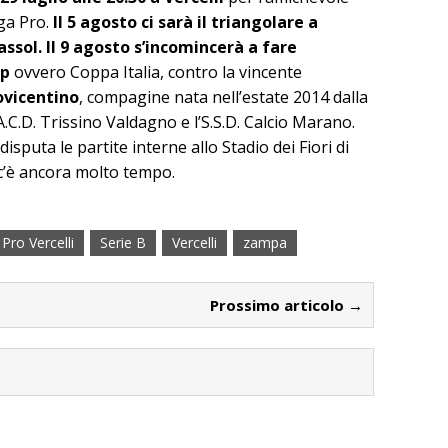
ga Pro.
Il 5 agosto ci sarà il triangolare a
assol.
Il 9 agosto s’incomincerà a fare
up
ovvero Coppa Italia, contro la vincente
ovicentino
, compagine nata nell’estate 2014 dalla
A.C.D. Trissino Valdagno e l’S.S.D. Calcio Marano.
disputa le partite interne allo Stadio dei Fiori di
c’è ancora molto tempo.
Pro Vercelli
Serie B
Vercelli
zampa
Prossimo articolo →