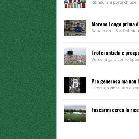
Rifinitura a porte chiuse
Moreno Longo prima de
Sabato ore 15 al Robbian
Trofei antichi e pros
Verso la gara con lo Spez
Pro generosa ma non 
Il Perugia vince uno a zero
Foscarini cerca la rice