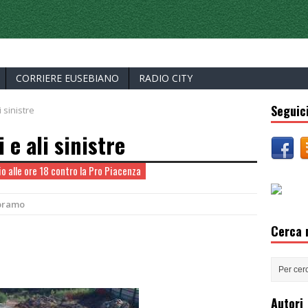
ERCELLI
CORRIERE EUSEBIANO
RADIO CITY
Seguici
i sinistre
i e ali sinistre
o alle ore 18 contro la Pro Piacenza
bramo
Cerca n
Autori