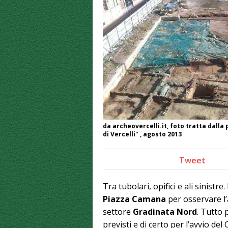
da archeovercelli.it, foto tratta dalla
di Vercelli" , agosto 2013
Tweet
Tra tubolari, opifici e ali sinist
Piazza Camana
per osservare l
settore
Gradinata Nord
. Tutto 
previsti e di certo per l’avvio de