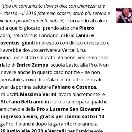
 (
tipo un comunicato dove si dice con chiarezza che
o – chessò – il 2016 fatemelo sapere, starò più sereno e
chiedono periodicamente notizie
). Tornando al calcio
 ed a quello giocato, prendo atto che
Pietro
dra, nella Virtus Lanciano, di
Eric Lanini e
Juventus
, giunti in prestito con diritto di riscatto e
i
avrebbe dovuto arrivare a Vercelli, ha
uma, ed è stato salutato. Va bene, vedremo cosa
rlato di
Enrico Zampa
, scuola Lazio, alla Pro. Non
 avere anche in questo caso notizie – se non
spensabile arrivo di un’ala e di un altro centrale
 dover dapprima salutare
Fabiano e Cosenza
,
ra usciti.
Massimo Varini
lavora alacremente e
o
Stefano Beltrame
in ritiro ora prepara qualche
amichevole della
Pro
a
Luserna San Giovanni –
ingresso 5 euro, gratis per i bimbi sotto i 10
LegaPro. I bianchi dopo la gara ritorneranno a
9 luglio alle 20.30 a Vercelli
per l’amichevole