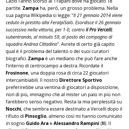
Lazio l’anno scorso al Trapani dove ha giocato 18
partite.
Zampa
ha, però, un grosso problema. Nella
sua pagina Wikipedia si legge: “
Il 21 gennaio 2014 viene
ceduto in prestito alla FeralpiSalò. Esordisce il 26 gennaio
successivo nella vittoria, per 1-0, contro
il Pro Vercelli
;
subentrando, al minuto 59, al posto del compagno di
squadra Andrea Cittadino
”. Avrete di certo già capito
qual è il problema del talento o dei suoi curatori
biografici.
Zampa
è un mediano che può fare anche
l’interno di centrocampo a destra. Ricordate il
Frosinone
, una doppia rosa di circa 22 giocatori
intercambiabili. Il nostro
Direttore Sportivo
preferirebbe una ventina di giocatori a disposizione,
non di più, immagino che al mister un paio in più non
farebbero senso negativo. Resta la mia perplessità su
Nocchi
, che sembra essere destinato a Vercelli dopo il
rifiuto di
Pinsoglio
, almeno così mi hanno comunicato
in sogno
Guido Ara
e
Alessandro Rampini
(
II
). Il