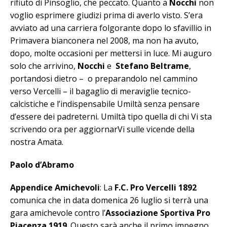
rifiuto di Pinsoglio, che peccato. Quanto a
Nocchi
non
voglio esprimere giudizi prima di averlo visto. S’era
avviato ad una carriera folgorante dopo lo sfavillio in
Primavera bianconera nel 2008, ma non ha avuto,
dopo, molte occasioni per mettersi in luce. Mi auguro
solo che arrivino,
Nocchi
e
Stefano Beltrame
,
portandosi dietro – o preparandolo nel cammino
verso Vercelli – il bagaglio di meraviglie tecnico-
calcistiche e l’indispensabile Umiltà senza pensare
d’essere dei padreterni. Umiltà tipo quella di chi Vi sta
scrivendo ora per aggiornarVi sulle vicende della
nostra Amata.
Paolo d’Abramo
Appendice Amichevoli
: La
F.C. Pro Vercelli 1892
comunica che in data domenica 26 luglio si terrà una
gara amichevole contro l’
Associazione Sportiva Pro
Piacenza 1919
. Questo sarà anche il primo impegno