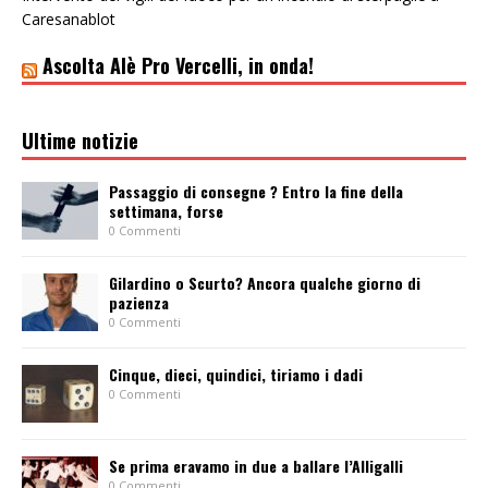
Caresanablot
Ascolta Alè Pro Vercelli, in onda!
Ultime notizie
Passaggio di consegne ? Entro la fine della
settimana, forse
0 Commenti
Gilardino o Scurto? Ancora qualche giorno di
pazienza
0 Commenti
Cinque, dieci, quindici, tiriamo i dadi
0 Commenti
Se prima eravamo in due a ballare l’Alligalli
0 Commenti