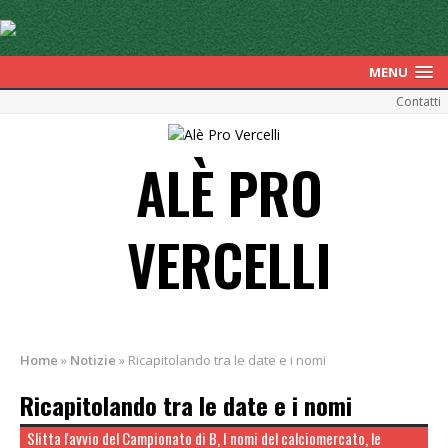
MENU
Contatti
ALÈ PRO
VERCELLI
Home
»
Notizie
»
Ricapitolando tra le date e i nomi
Ricapitolando tra le date e i nomi
Slitta l'avvio del Campionato di B, I nomi del calciomercato, le