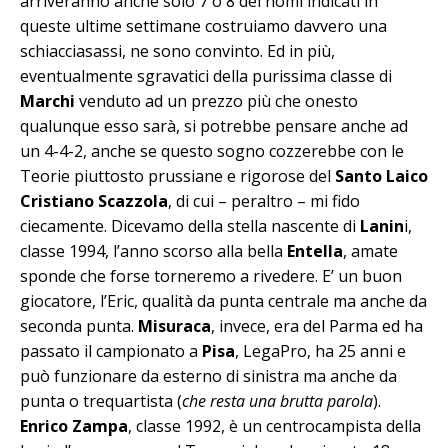
arriveranno anche solo 7 o 8 dei nomi indicati in
queste ultime settimane costruiamo davvero una
schiacciasassi, ne sono convinto. Ed in più,
eventualmente sgravatici della purissima classe di
Marchi
venduto ad un prezzo più che onesto
qualunque esso sarà, si potrebbe pensare anche ad
un 4-4-2, anche se questo sogno cozzerebbe con le
Teorie piuttosto prussiane e rigorose del
Santo Laico
Cristiano Scazzola
, di cui – peraltro – mi fido
ciecamente. Dicevamo della stella nascente di
Lanin
i,
classe 1994, l’anno scorso alla bella
Entella
, amate
sponde che forse torneremo a rivedere. E’ un buon
giocatore, l’Eric, qualità da punta centrale ma anche da
seconda punta.
Misuraca
, invece, era del Parma ed ha
passato il campionato a
Pisa
, LegaPro, ha 25 anni e
può funzionare da esterno di sinistra ma anche da
punta o trequartista (
che resta una brutta parola
).
Enrico Zampa
, classe 1992, è un centrocampista della