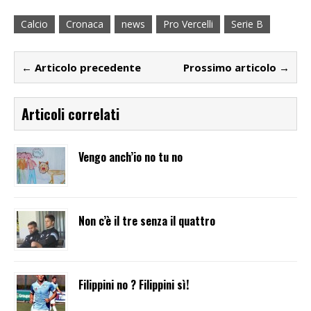
Calcio
Cronaca
news
Pro Vercelli
Serie B
← Articolo precedente
Prossimo articolo →
Articoli correlati
Vengo anch’io no tu no
Non c’è il tre senza il quattro
Filippini no ? Filippini sì!