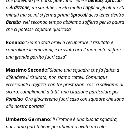
che potevano fermarsi, potevano cedere
Beretta
,
Sprocati
o
Ardizzone
, mi sarebbe servito molto
Luppi
negli ultimi 20
minuti ma se mi si ferma prima
Sprocati
devo tener dentro
Beretta
. Nel secondo tempo abbiamo sofferto per la paura
che ci potesse capitare qualcosa
”.
Ronaldo
:”
Siamo stati bravi a recuperare il risultato e
controllare le emozioni, è arrivato ora il momento di fare
una grande partita fuori casa
”.
Massimo Second
o:”
Siamo una squadra che fa fatica a
difendere il risultato, non siamo cattivi. Comunque
eccezionali i ragazzi, con tre prestazioni così ci salviamo di
sicuro, complimenti a tutti, una citazione particolare per
Ronaldo
. Ora giocheremo fuori casa con squadre che sono
alla nostra portata
”.
Umberto Germano
:”
Il Crotone è una buona squadra,
noi siamo partiti bene poi abbiamo avuto un calo