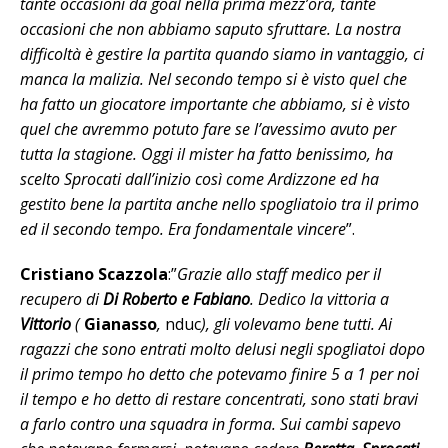
tante occasioni da goal nella prima mezz’ora, tante
occasioni che non abbiamo saputo sfruttare. La nostra
difficoltà è gestire la partita quando siamo in vantaggio, ci
manca la malizia. Nel secondo tempo si è visto quel che
ha fatto un giocatore importante che abbiamo, si è visto
quel che avremmo potuto fare se l’avessimo avuto per
tutta la stagione. Oggi il mister ha fatto benissimo, ha
scelto Sprocati dall’inizio così come Ardizzone ed ha
gestito bene la partita anche nello spogliatoio tra il primo
ed il secondo tempo. Era fondamentale vincere
”.
Cristiano Scazzola
:”
Grazie allo staff medico per il
recupero di
Di Roberto e Fabiano
. Dedico la vittoria a
Vittorio
(
Gianasso
,
nduc
), gli volevamo bene tutti. Ai
ragazzi che sono entrati molto delusi negli spogliatoi dopo
il primo tempo ho detto che potevamo finire 5 a 1 per noi
il tempo e ho detto di restare concentrati, sono stati bravi
a farlo contro una squadra in forma. Sui cambi sapevo