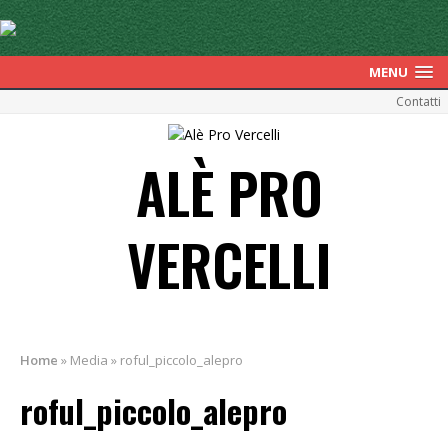
MENU
Contatti
ALÈ PRO
VERCELLI
Home
»
Media
»
roful_piccolo_alepro
roful_piccolo_alepro