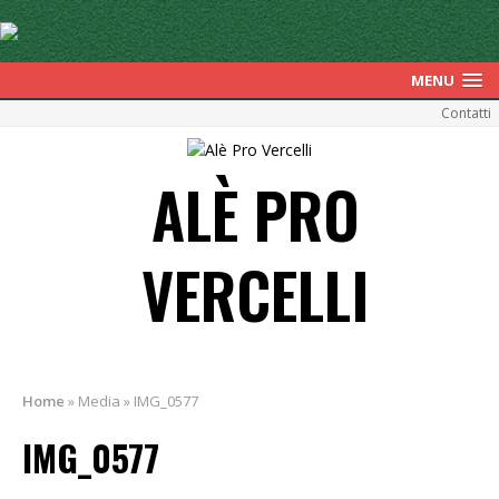
MENU
Contatti
ALÈ PRO
VERCELLI
Home
»
Media
»
IMG_0577
IMG_0577