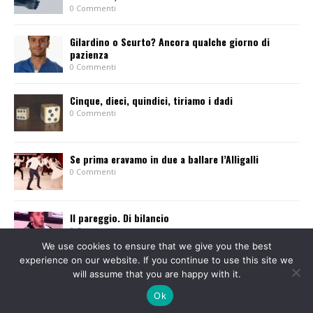
0 Commenti
Gilardino o Scurto? Ancora qualche giorno di
pazienza
0 Commenti
Cinque, dieci, quindici, tiriamo i dadi
0 Commenti
Se prima eravamo in due a ballare l’Alligalli
0 Commenti
Il pareggio. Di bilancio
0 Commenti
We use cookies to ensure that we give you the best
experience on our website. If you continue to use this site we
will assume that you are happy with it.
Ok
© 2013-2015 Tutti i diritti sono riservati. Giornale l'Eusebiano Soc. Coop. a r.l. - P.
IVA 01584310021 - Via Guala Bicheri, 8 - VERCELLI