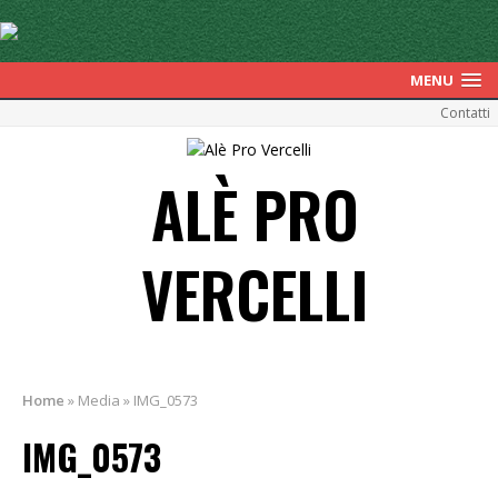
MENU
Contatti
ALÈ PRO
VERCELLI
Home
»
Media
»
IMG_0573
IMG_0573