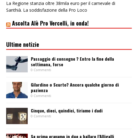
La Regione stanzia oltre 38mila euro per il carnevale di
Santhià. La soddisfazione della Pro Loco
Ascolta Alè Pro Vercelli, in onda!
Ultime notizie
Passaggio di consegne ? Entro la fine della
settimana, forse
0 Commenti
Gilardino o Scurto? Ancora qualche giorno di
pazienza
0 Commenti
Cinque, dieci, quindici, tiriamo i dadi
0 Commenti
Se prima eravamo in due a ballare l’Alligalli