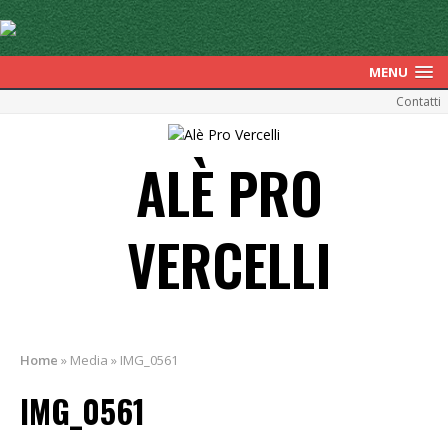
MENU
Contatti
ALÈ PRO
VERCELLI
Home
»
Media
»
IMG_0561
IMG_0561