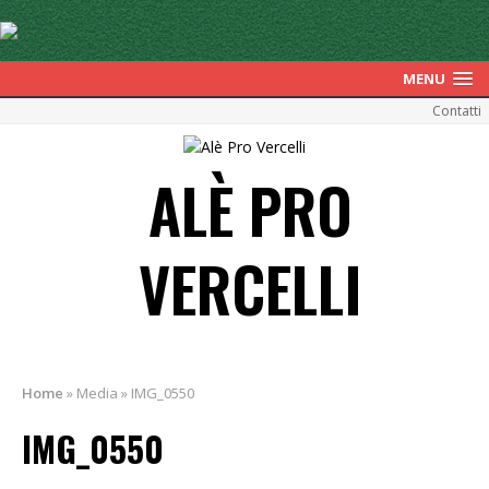
MENU
Contatti
ALÈ PRO
VERCELLI
Home
»
Media
»
IMG_0550
IMG_0550