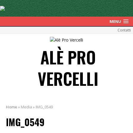
MENU
Contatti
ALÈ PRO
VERCELLI
Home
»
Media
»
IMG_0549
IMG_0549