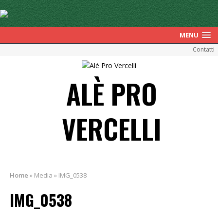
MENU
Contatti
ALÈ PRO
VERCELLI
Home
»
Media
»
IMG_0538
IMG_0538