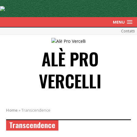
MENU
Contatti
ALÈ PRO
VERCELLI
Home
»
Transcendence
Transcendence