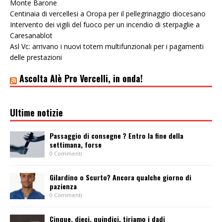
Monte Barone
Centinaia di vercellesi a Oropa per il pellegrinaggio diocesano
Intervento dei vigili del fuoco per un incendio di sterpaglie a
Caresanablot
Asl Vc: arrivano i nuovi totem multifunzionali per i pagamenti
delle prestazioni
Ascolta Alè Pro Vercelli, in onda!
Ultime notizie
Passaggio di consegne ? Entro la fine della
settimana, forse
0 Commenti
Gilardino o Scurto? Ancora qualche giorno di
pazienza
0 Commenti
Cinque, dieci, quindici, tiriamo i dadi