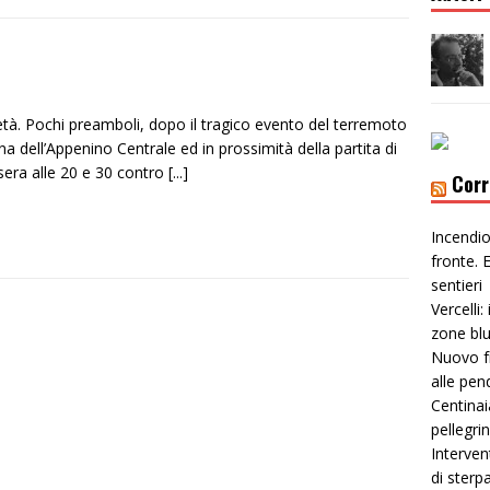
età. Pochi preamboli, dopo il tragico evento del terremoto
na dell’Appenino Centrale ed in prossimità della partita di
sera alle 20 e 30 contro
[...]
Corr
Incendio
fronte. E
sentieri
Vercelli:
zone bl
Nuovo f
alle pen
Centinai
pellegri
Interven
di sterp