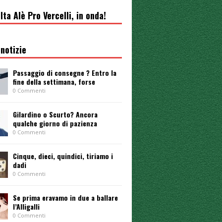
lta Alè Pro Vercelli, in onda!
notizie
Passaggio di consegne ? Entro la
fine della settimana, forse
0 Commenti
Gilardino o Scurto? Ancora
qualche giorno di pazienza
0 Commenti
Cinque, dieci, quindici, tiriamo i
dadi
0 Commenti
Se prima eravamo in due a ballare
l’Alligalli
0 Commenti