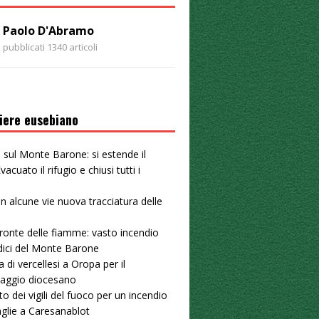
Paolo D'Abramo
pubblicati 1340 articoli
iere eusebiano
 sul Monte Barone: si estende il
vacuato il rifugio e chiusi tutti i
 in alcune vie nuova tracciatura delle
u
ronte delle fiamme: vasto incendio
dici del Monte Barone
a di vercellesi a Oropa per il
naggio diocesano
to dei vigili del fuoco per un incendio
aglie a Caresanablot