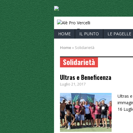
ALÈ PRO V
HOME
IL PUNTO
LE PAGELLE
Home
»
Solidarietà
Solidarietà
Ultras e Beneficenza
Luglio 21, 2017
Ultras e
immagine
16 Lugl