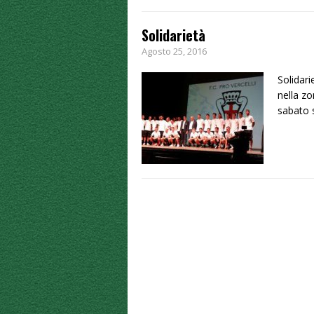
Solidarietà
Agosto 25, 2016
Solidari
nella zo
sabato 