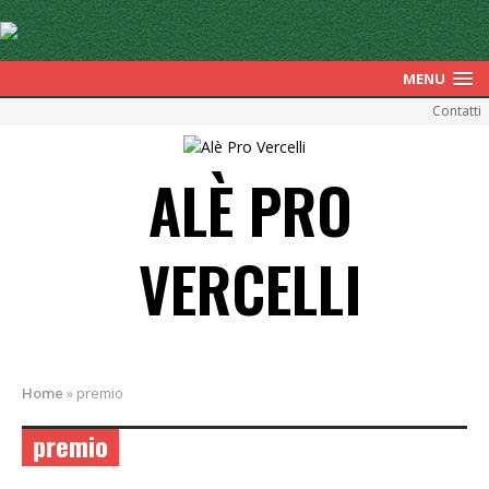
MENU
Contatti
ALÈ PRO
VERCELLI
Home
»
premio
premio