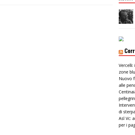
Corr
Vercelli:
zone bl
Nuovo f
alle pen
Centinai
pellegri
Interven
di sterp
Asl Vc: 
per i pa