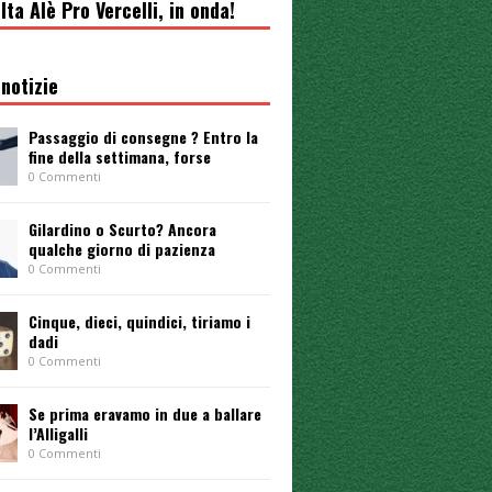
lta Alè Pro Vercelli, in onda!
notizie
Passaggio di consegne ? Entro la
fine della settimana, forse
0 Commenti
Gilardino o Scurto? Ancora
qualche giorno di pazienza
0 Commenti
Cinque, dieci, quindici, tiriamo i
dadi
0 Commenti
Se prima eravamo in due a ballare
l’Alligalli
0 Commenti