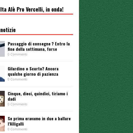
lta Alè Pro Vercelli, in onda!
notizie
Passaggio di consegne ? Entro la
fine della settimana, forse
0 Commenti
Gilardino o Scurto? Ancora
qualche giorno di pazienza
0 Commenti
Cinque, dieci, quindici, tiriamo i
dadi
0 Commenti
Se prima eravamo in due a ballare
l’Alligalli
0 Commenti