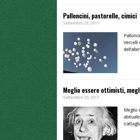
Palloncini, pastorelle, cimici
Settembre 23, 2017
Pallonci
Vercell
dell’all
Meglio essere ottimisti, megl
Settembre 20, 2017
Meglio e
abituale
s’attagl