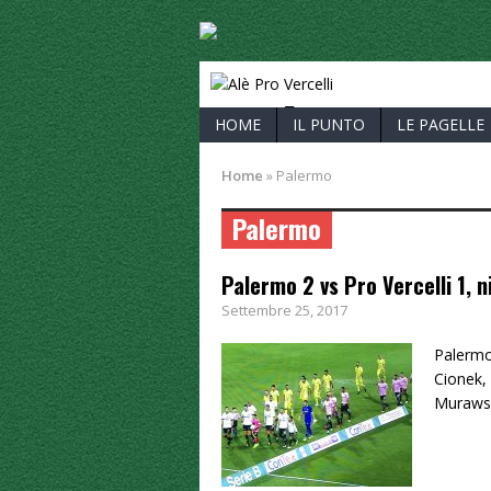
ALÈ PRO V
HOME
IL PUNTO
LE PAGELLE
Home
»
Palermo
Palermo
Palermo 2 vs Pro Vercelli 1, n
Settembre 25, 2017
Palermo
Cionek, 
Murawsk