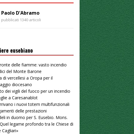
Paolo D'Abramo
pubblicati 1340 articoli
iere eusebiano
ronte delle fiamme: vasto incendio
dici del Monte Barone
a di vercellesi a Oropa per il
naggio diocesano
to dei vigili del fuoco per un incendio
aglie a Caresanablot
arrivano i nuovi totem multifunzionali
gamenti delle prestazioni
deli in duomo per S. Eusebio. Mons.
«Quel legame profondo tra le Chiese di
e Cagliari»