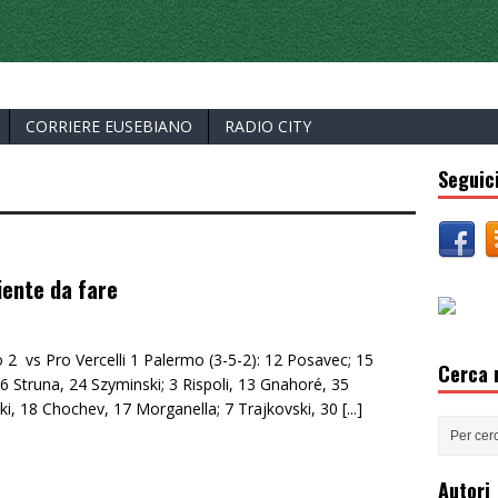
ERCELLI
CORRIERE EUSEBIANO
RADIO CITY
Seguici
iente da fare
 2 vs Pro Vercelli 1 Palermo (3-5-2): 12 Posavec; 15
Cerca n
6 Struna, 24 Szyminski; 3 Rispoli, 13 Gnahoré, 35
i, 18 Chochev, 17 Morganella; 7 Trajkovski, 30
[...]
Autori