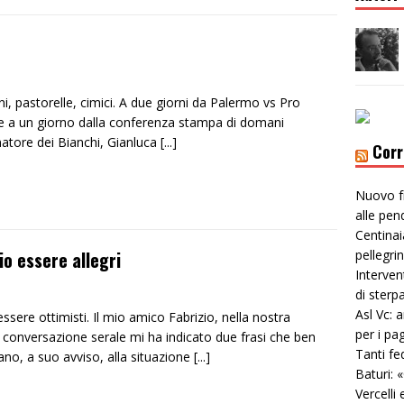
ni, pastorelle, cimici. A due giorni da Palermo vs Pro
i e a un giorno dalla conferenza stampa di domani
enatore dei Bianchi, Gianluca
[...]
Corr
Nuovo f
alle pen
Centinai
io essere allegri
pellegri
Interven
di sterp
Asl Vc: 
ssere ottimisti. Il mio amico Fabrizio, nella nostra
per i pa
 conversazione serale mi ha indicato due frasi che ben
Tanti fe
iano, a suo avviso, alla situazione
[...]
Baturi: 
Vercelli 