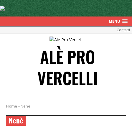
MENU
Contatti
ALÈ PRO
VERCELLI
Home
»
Nenè
Nenè