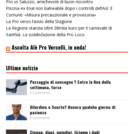
Pro vs Saluzzo, amichevole di buon riscontro
Piscina ex Enal non balneabile dopo i controlli dell’Asl. Il
Comune: «Misura precauzionale e provvisoria»
La Pro verso l’avvio della Stagione
La Regione stanzia oltre 38mila euro per il carnevale di
Santhià. La soddisfazione della Pro Loco
Ascolta Alè Pro Vercelli, in onda!
Ultime notizie
Passaggio di consegne ? Entro la fine della
settimana, forse
0 Commenti
Gilardino o Scurto? Ancora qualche giorno di
pazienza
0 Commenti
Cinque, dieci, quindici, tiriamo i dadi