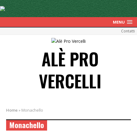
MENU
Contatti
ALÈ PRO
VERCELLI
Home
»
Monachello
Monachello